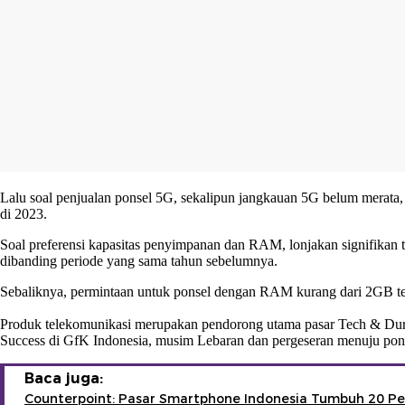
Lalu soal penjualan ponsel 5G, sekalipun jangkauan 5G belum merata
di 2023.
Soal preferensi kapasitas penyimpanan dan RAM, lonjakan signifik
dibanding periode yang sama tahun sebelumnya.
Sebaliknya, permintaan untuk ponsel dengan RAM kurang dari 2GB te
Produk telekomunikasi merupakan pendorong utama pasar Tech & Dur
Success di GfK Indonesia, musim Lebaran dan pergeseran menuju ponsel
Baca juga:
Counterpoint: Pasar Smartphone Indonesia Tumbuh 20 Pers