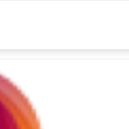
#4
iran
#5
gempa hari ini
Promoted
Terakhir yang dicari
Loading...