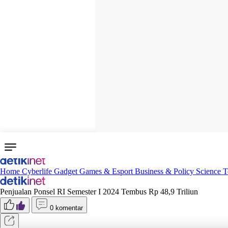
Home
Cyberlife
Gadget
Games & Esport
Business & Policy
Science
T
Penjualan Ponsel RI Semester I 2024 Tembus Rp 48,9 Triliun
0 komentar