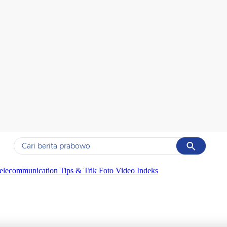
Cancel
Yang sedang ramai dicari
elecommunication
Tips & Trik
Foto
Video
Indeks
#1
data live draw sgp
#2
kebakaran
#3
prabowo