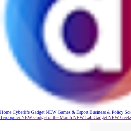
Home
Cyberlife
Gadget
NEW
Games & Esport
Business & Policy
Sc
Terpopuler
NEW
Gadget of the Month
NEW
Lab Gadget
NEW
Geeks