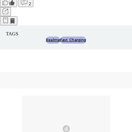
2
TAGS
Realme
Fast Charging