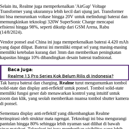
Selain itu, Realme juga memperkenalkan 'AirGap' Voltage
Transformer yang ukurannya lebih kecil dari ujung jari. Transformer
ini bisa menurunkan voltase hingga 20V untuk melindungi baterai dan
memungkinkan teknologi 320W SuperSonic Charge mencapai
efisiensi hingga 98%, seperti dikutip dari GSM Arena, Rabu
(14/8/2024).
Vendor ponsel asal China ini juga memperkenalkan baterai 4.420 mAh
yang dapat dilipat. Baterai ini memiliki empat sel yang masing-masing
memiliki ketebalan kurang dari 3mm dan memberikan peningkatan
kapasitas hingga 10% dibandingkan desain baterai tradisional.
Baca juga:
Realme 13 Pro Series Kok Belum Rilis di Indonesia?
Tak hanya baterai dan charging,
Realme
turut mengumumkan tombol
solid-state dan display anti-reflektif untuk ponsel. Tombol solid-state
memiliki fungsi geser dab menawarkan kontrol yang intuitif untuk
zoom dan klik, yang seolah memberikan nuansa tombol shutter kamera
di ponsel.
Sementara display anti-reflektif yang dikembangkan Realme
terinspirasi oleh struktur mata ngengat. Teknologi ini bisa mengurangi
pantulan hingga 80% sehingga lebih nyaman saat dilihat di bawah
sinar matahari. Teknologi ini juga memberikan visibilitas yang lebih