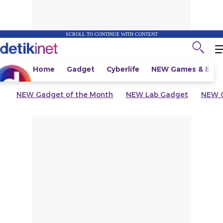
SCROLL TO CONTINUE WITH CONTENT
Home
Gadget
Cyberlife
NEW
Games & Espo
NEW
Gadget of the Month
NEW
Lab Gadget
NEW
G