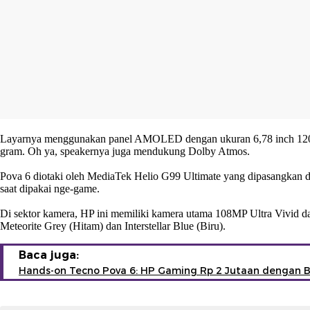
Layarnya menggunakan panel AMOLED dengan ukuran 6,78 inch 120Hz,
gram. Oh ya, speakernya juga mendukung Dolby Atmos.
Pova 6 diotaki oleh MediaTek Helio G99 Ultimate yang dipasangkan
saat dipakai nge-game.
Di sektor kamera, HP ini memiliki kamera utama 108MP Ultra Vivid da
Meteorite Grey (Hitam) dan Interstellar Blue (Biru).
Baca juga:
Hands-on Tecno Pova 6: HP Gaming Rp 2 Jutaan dengan Ba