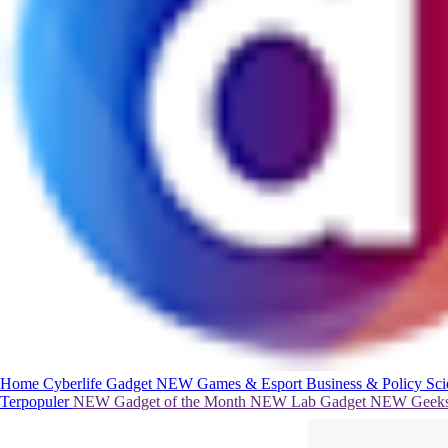
Home
Cyberlife
Gadget
NEW
Games & Esport
Business & Policy
Sc
Terpopuler
NEW
Gadget of the Month
NEW
Lab Gadget
NEW
Geeks