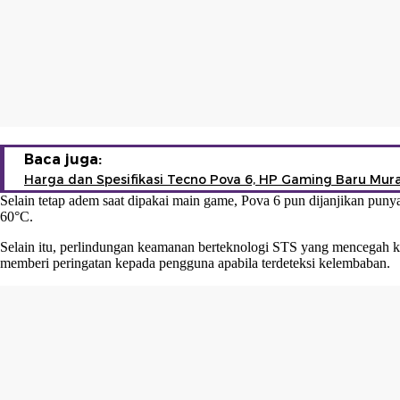
Baca juga:
Harga dan Spesifikasi Tecno Pova 6, HP Gaming Baru Mur
Selain tetap adem saat dipakai main game, Pova 6 pun dijanjikan punya 
60°C.
Selain itu, perlindungan keamanan berteknologi STS yang mencegah 
memberi peringatan kepada pengguna apabila terdeteksi kelembaban.