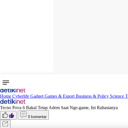
Home
Cyberlife
Gadget
Games & Esport
Business & Policy
Science
T
Tecno Pova 6 Bakal Tetap Adem Saat Nge-game, Ini Rahasianya
0 komentar