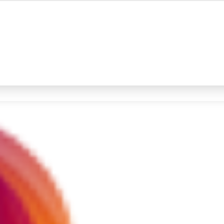
#4
demo
#5
prabowo
Promoted
Terakhir yang dicari
Loading...