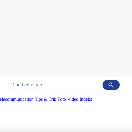
Cancel
Yang sedang ramai dicari
elecommunication
Tips & Trik
Foto
Video
Indeks
#1
gempa hari ini
#2
gempa
#3
iran