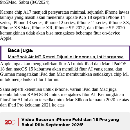
9to5Mac, Sabtu (8/6/2024).
Karena chip A17 menjadi persyaratan minimal, sejumlah iPhone lawas
lainnya yang masih akan menerima update iOS 18 seperti iPhone 14
series, iPhone 13 series, iPhone 12 series, iPhone 11 series, iPhone XS,
iPhone XS Max, iPhone XR, iPhone SE 2022, dan iPhone SE 2020
kemungkinan tidak akan bisa mengakses beberapa fitur on-device
Apple.
Baca juga:
MacBook Air M3 Resmi Dijual di Indonesia, Ini Harganya
Apple juga akan menghadirkan fitur AI untuk iPad dan Mac. iPadOS
18 dan macOS 15 kabarnya akan memiliki fitur AI yang sama, dan
Gurman mengatakan iPad dan Mac membutuhkan setidaknya chip M1
untuk menjalankan fitur-fitur ini.
Sama seperti ketentuan untuk iPhone, varian iPad dan Mac juga
membutuhkan RAM 8GB untuk mengakses fitur AI. Kemungkinan
fitur-fitur AI ini akan tersedia untuk Mac Silicon keluaran 2020 ke atas
dan iPad Pro keluaran 2021 ke atas.
Video Bocoran iPhone Fold dan 18 Pro yang
Bakal Rilis September 2026!