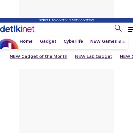
SCROLL TO CONTINUE WITH CONTENT
Home
Gadget
Cyberlife
NEW
Games & Espo
NEW
Gadget of the Month
NEW
Lab Gadget
NEW
G