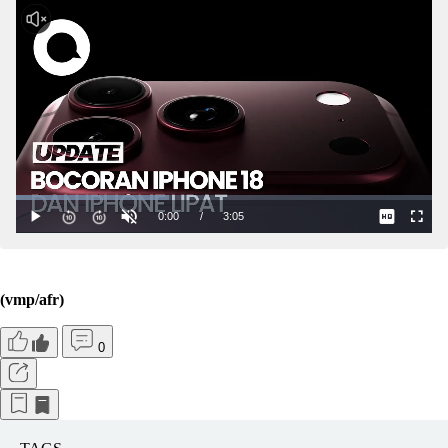
(vmp/afr)
0