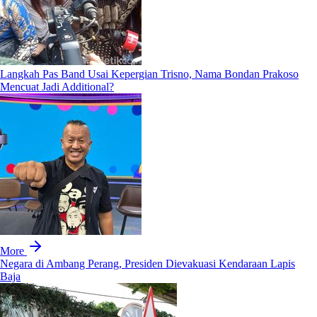
Langkah Pas Band Usai Kepergian Trisno, Nama Bondan Prakoso
Mencuat Jadi Additional?
More
Negara di Ambang Perang, Presiden Dievakuasi Kendaraan Lapis
Baja