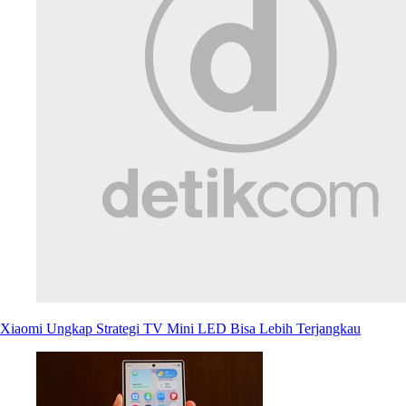
Xiaomi Ungkap Strategi TV Mini LED Bisa Lebih Terjangkau