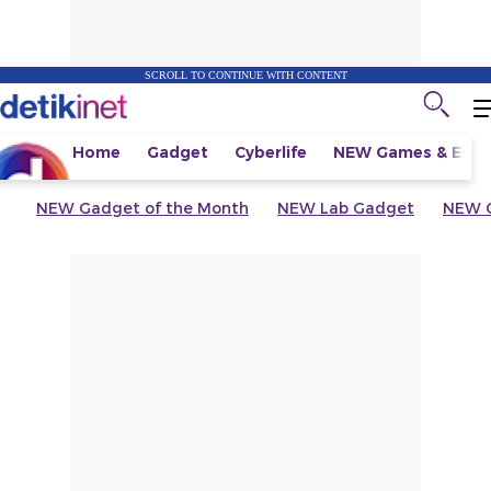
SCROLL TO CONTINUE WITH CONTENT
Home
Gadget
Cyberlife
NEW
Games & Espo
NEW
Gadget of the Month
NEW
Lab Gadget
NEW
G