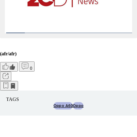
(afr/afr)
0
TAGS
Oppo A60
Oppo