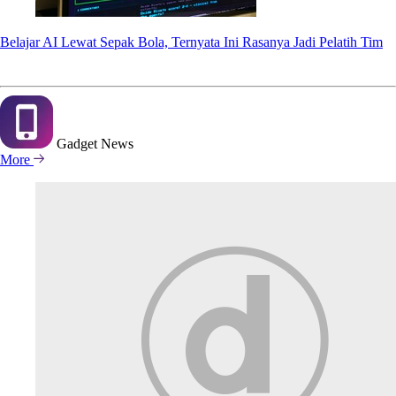
Belajar AI Lewat Sepak Bola, Ternyata Ini Rasanya Jadi Pelatih Tim
Gadget
News
More