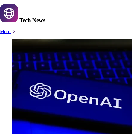
Tech
News
More