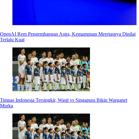
OpenAI Rem Pengembangan Astra, Kemampuan Meretasnya Dinilai
Terlalu Kuat
Timnas Indonesia Tersingkir, Wasit vs Singapura Bikin Warganet
Murka