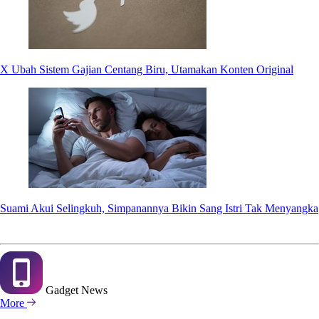
X Ubah Sistem Gajian Centang Biru, Utamakan Konten Original
Suami Akui Selingkuh, Simpanannya Bikin Sang Istri Tak Menyangka
Gadget
News
More