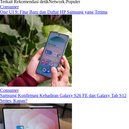
Terkait
Rekomendasi
detikNetwork
Populer
Consumer
One UI 9: Fitur Baru dan Daftar HP Samsung yang Terima
Consumer
Samsung Konfirmasi Kehadiran Galaxy S26 FE dan Galaxy Tab S12
Series, Kapan?