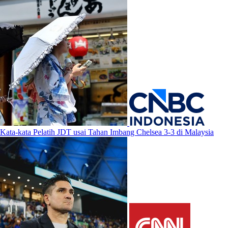
Kata-kata Pelatih JDT usai Tahan Imbang Chelsea 3-3 di Malaysia