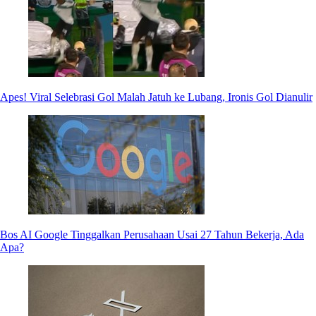
Apes! Viral Selebrasi Gol Malah Jatuh ke Lubang, Ironis Gol Dianulir
Bos AI Google Tinggalkan Perusahaan Usai 27 Tahun Bekerja, Ada
Apa?