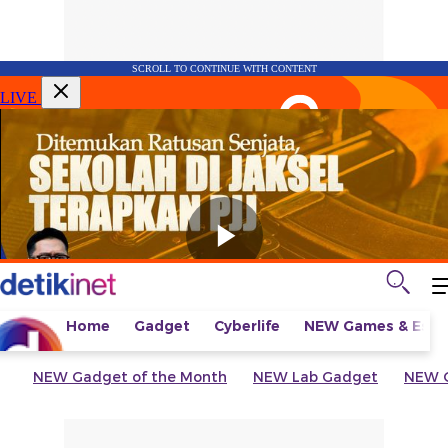
SCROLL TO CONTINUE WITH CONTENT
LIVE
Home
Gadget
Cyberlife
NEW
Games & Espo
NEW
Gadget of the Month
NEW
Lab Gadget
NEW
G