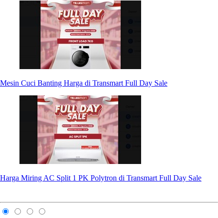
Mesin Cuci Banting Harga di Transmart Full Day Sale
Harga Miring AC Split 1 PK Polytron di Transmart Full Day Sale