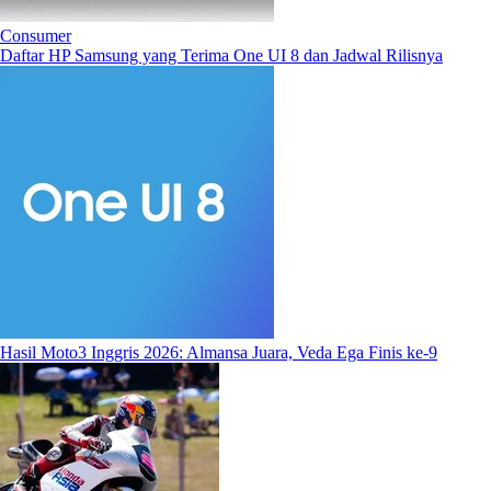
Consumer
Daftar HP Samsung yang Terima One UI 8 dan Jadwal Rilisnya
Hasil Moto3 Inggris 2026: Almansa Juara, Veda Ega Finis ke-9