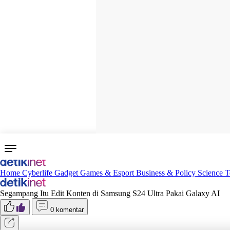
Home
Cyberlife
Gadget
Games & Esport
Business & Policy
Science
T
Segampang Itu Edit Konten di Samsung S24 Ultra Pakai Galaxy AI
0 komentar