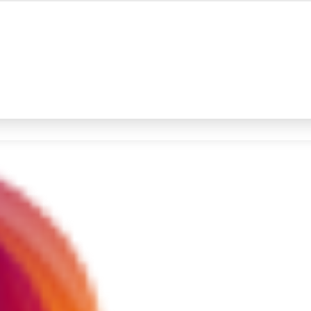
#4
iran
#5
gempa hari ini
Promoted
Terakhir yang dicari
Loading...