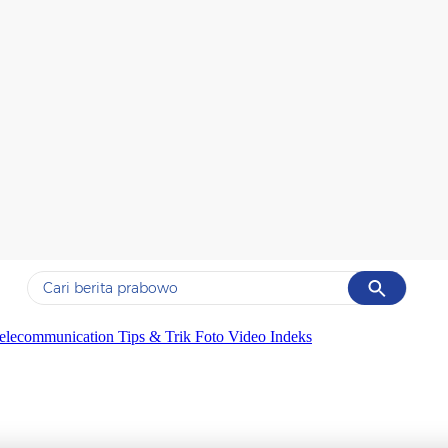
Cancel
Yang sedang ramai dicari
elecommunication
Tips & Trik
Foto
Video
Indeks
#1
data live draw sgp
#2
kebakaran
#3
prabowo