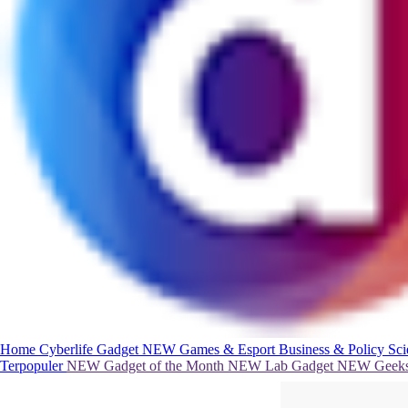
Home
Cyberlife
Gadget
NEW
Games & Esport
Business & Policy
Sc
Terpopuler
NEW
Gadget of the Month
NEW
Lab Gadget
NEW
Geeks