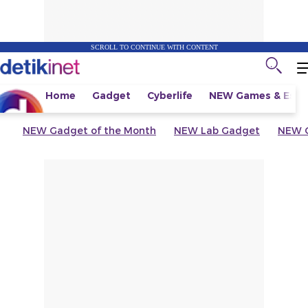
SCROLL TO CONTINUE WITH CONTENT
Home
Gadget
Cyberlife
NEW
Games & Espo
NEW
Gadget of the Month
NEW
Lab Gadget
NEW
G