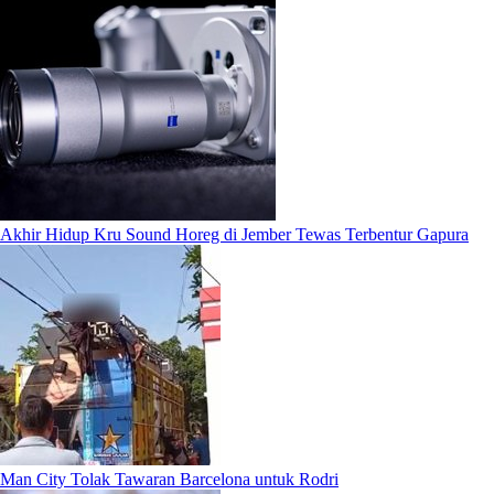
Akhir Hidup Kru Sound Horeg di Jember Tewas Terbentur Gapura
Man City Tolak Tawaran Barcelona untuk Rodri