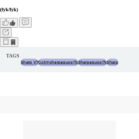
(fyk/fyk)
TAGS
Sharp V7
Gotmsharpaquosr7s
Sharpaquosr7s
Sharp