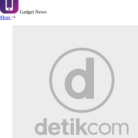
Gadget
News
More