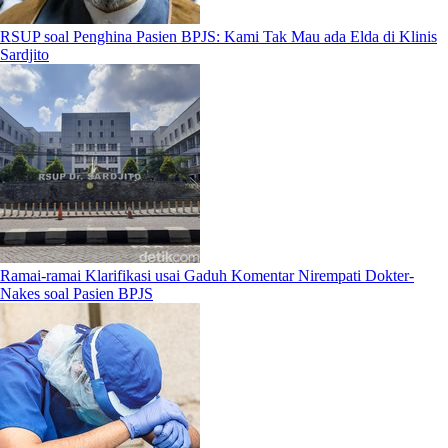
RSUP soal Penghina Pasien BPJS: Kami Tak Mau ada Elda di Klinis
Sardjito
Ramai-ramai Klarifikasi usai Gaduh Komentar Nirempati Dokter-
Nakes soal Pasien BPJS