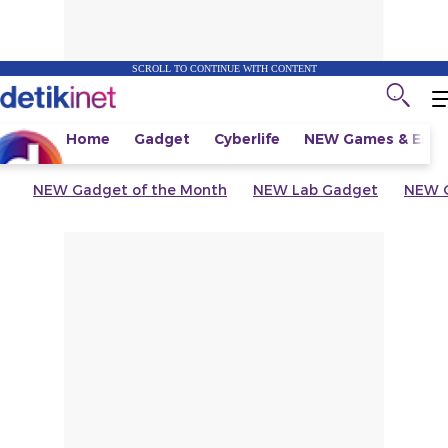
SCROLL TO CONTINUE WITH CONTENT
Home
Gadget
Cyberlife
NEW
Games & Espo
NEW
Gadget of the Month
NEW
Lab Gadget
NEW
G