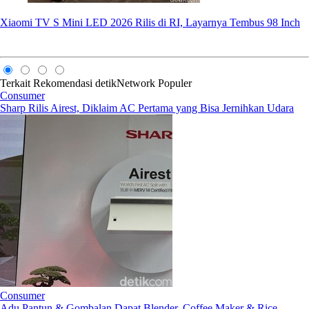
Xiaomi TV S Mini LED 2026 Rilis di RI, Layarnya Tembus 98 Inch
Terkait
Rekomendasi
detikNetwork
Populer
Consumer
Sharp Rilis Airest, Diklaim AC Pertama yang Bisa Jernihkan Udara
Consumer
Adu Pantun & Gombalan Dapat Blender, Coffee Maker & Rice