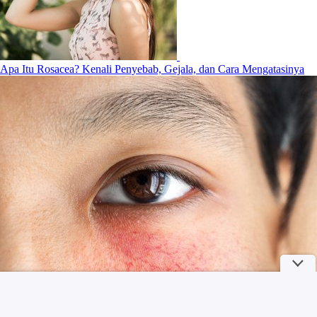
Apa Itu Rosacea? Kenali Penyebab, Gejala, dan Cara Mengatasinya