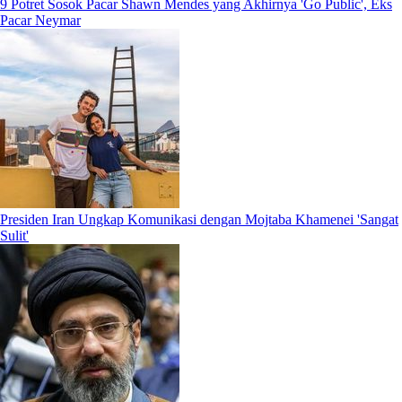
9 Potret Sosok Pacar Shawn Mendes yang Akhirnya 'Go Public', Eks
Pacar Neymar
Presiden Iran Ungkap Komunikasi dengan Mojtaba Khamenei 'Sangat
Sulit'