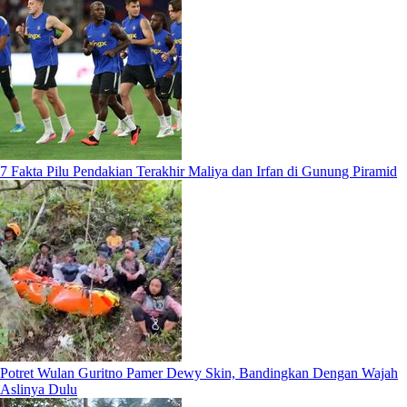
7 Fakta Pilu Pendakian Terakhir Maliya dan Irfan di Gunung Piramid
Potret Wulan Guritno Pamer Dewy Skin, Bandingkan Dengan Wajah
Aslinya Dulu