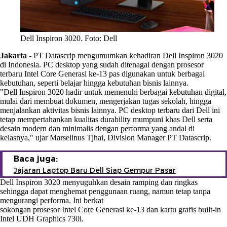
Dell Inspiron 3020. Foto: Dell
Jakarta
-
PT Datascrip mengumumkan kehadiran Dell Inspiron 3020
di Indonesia. PC desktop yang sudah ditenagai dengan prosesor
terbaru Intel Core Generasi ke-13 pas digunakan untuk berbagai
kebutuhan, seperti belajar hingga kebutuhan bisnis lainnya.
"Dell Inspiron 3020 hadir untuk memenuhi berbagai kebutuhan digital,
mulai dari membuat dokumen, mengerjakan tugas sekolah, hingga
menjalankan aktivitas bisnis lainnya. PC desktop terbaru dari Dell ini
tetap mempertahankan kualitas durability mumpuni khas Dell serta
desain modern dan minimalis dengan performa yang andal di
kelasnya," ujar Marselinus Tjhai, Division Manager PT Datascrip.
Baca juga:
Jajaran Laptop Baru Dell Siap Gempur Pasar
Dell Inspiron 3020 menyuguhkan desain ramping dan ringkas
sehingga dapat menghemat penggunaan ruang, namun tetap tanpa
mengurangi performa. Ini berkat
sokongan prosesor Intel Core Generasi ke-13 dan kartu grafis built-in
Intel UDH Graphics 730i.