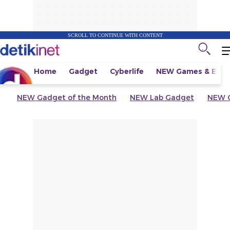
SCROLL TO CONTINUE WITH CONTENT
Home
Gadget
Cyberlife
NEW
Games & Espo
NEW
Gadget of the Month
NEW
Lab Gadget
NEW
G