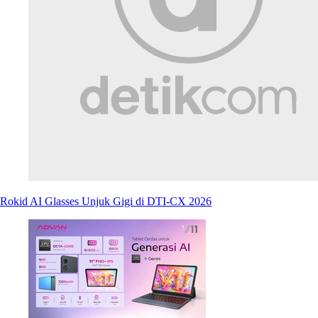
Rokid AI Glasses Unjuk Gigi di DTI-CX 2026