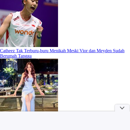
Catheez Tak Terburu-buru Menikah Meski Vior dan Meyden Sudah
Berumah Tangga
Belum Reda Kasus Nakes Nirempati, Postingan 'BPJS Cuma 1%'
Bikin Murka