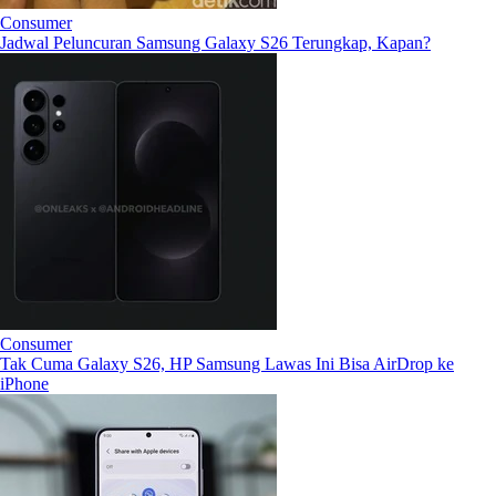
Consumer
Jadwal Peluncuran Samsung Galaxy S26 Terungkap, Kapan?
Consumer
Tak Cuma Galaxy S26, HP Samsung Lawas Ini Bisa AirDrop ke
iPhone