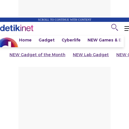
SCROLL TO CONTINUE WITH CONTENT
Home
Gadget
Cyberlife
NEW
Games & Espo
NEW
Gadget of the Month
NEW
Lab Gadget
NEW
G