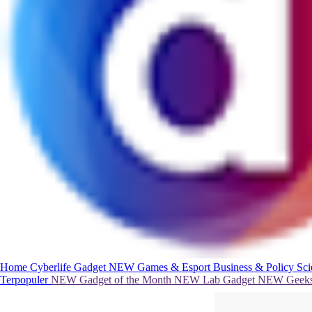
Home
Cyberlife
Gadget
NEW
Games & Esport
Business & Policy
Sc
Terpopuler
NEW
Gadget of the Month
NEW
Lab Gadget
NEW
Geeks