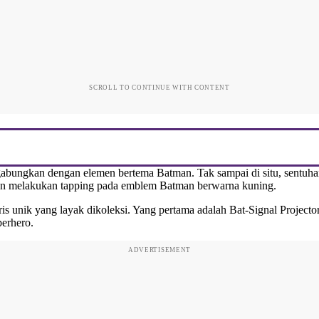
SCROLL TO CONTINUE WITH CONTENT
igabungkan dengan elemen bertema Batman. Tak sampai di situ, sentuhan
an melakukan tapping pada emblem Batman berwarna kuning.
s unik yang layak dikoleksi. Yang pertama adalah Bat-Signal Project
erhero.
ADVERTISEMENT