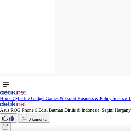
Home
Cyberlife
Gadget
Games & Esport
Business & Policy
Science
T
Asus ROG Phone 6 Edisi Batman Dirilis di Indonesia, Segini Hargany
0 komentar