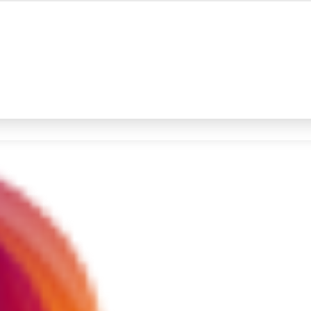
#4
iran
#5
gempa hari ini
Promoted
Terakhir yang dicari
Loading...