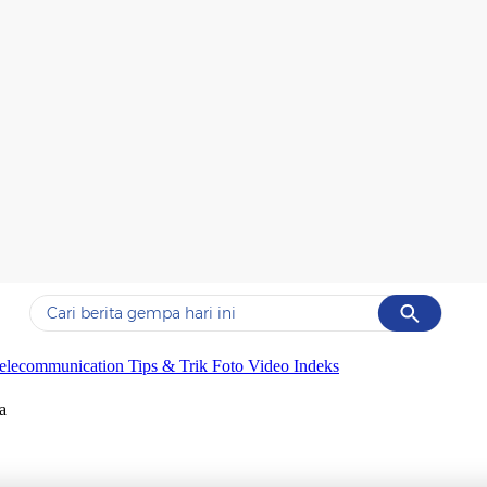
Cancel
Yang sedang ramai dicari
elecommunication
Tips & Trik
Foto
Video
Indeks
#1
data live draw sgp
a
#2
piala presiden 2026
#3
prabowo