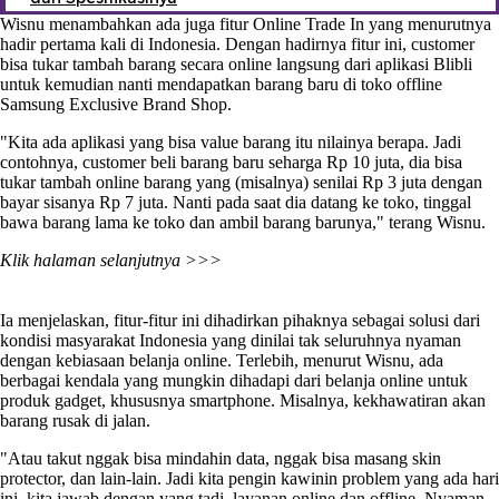
Wisnu menambahkan ada juga fitur Online Trade In yang menurutnya
hadir pertama kali di Indonesia. Dengan hadirnya fitur ini, customer
bisa tukar tambah barang secara online langsung dari aplikasi Blibli
untuk kemudian nanti mendapatkan barang baru di toko offline
Samsung Exclusive Brand Shop.
"Kita ada aplikasi yang bisa value barang itu nilainya berapa. Jadi
contohnya, customer beli barang baru seharga Rp 10 juta, dia bisa
tukar tambah online barang yang (misalnya) senilai Rp 3 juta dengan
bayar sisanya Rp 7 juta. Nanti pada saat dia datang ke toko, tinggal
bawa barang lama ke toko dan ambil barang barunya," terang Wisnu.
Klik halaman selanjutnya >>>
Ia menjelaskan, fitur-fitur ini dihadirkan pihaknya sebagai solusi dari
kondisi masyarakat Indonesia yang dinilai tak seluruhnya nyaman
dengan kebiasaan belanja online. Terlebih, menurut Wisnu, ada
berbagai kendala yang mungkin dihadapi dari belanja online untuk
produk gadget, khususnya smartphone. Misalnya, kekhawatiran akan
barang rusak di jalan.
"Atau takut nggak bisa mindahin data, nggak bisa masang skin
protector, dan lain-lain. Jadi kita pengin kawinin problem yang ada hari
ini, kita jawab dengan yang tadi, layanan online dan offline. Nyaman