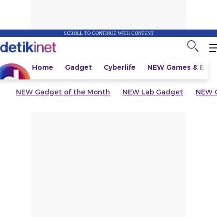
SCROLL TO CONTINUE WITH CONTENT
Home
Gadget
Cyberlife
NEW
Games & Espo
NEW
Gadget of the Month
NEW
Lab Gadget
NEW
G