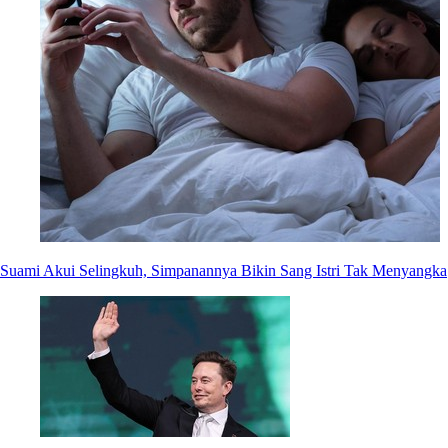
Suami Akui Selingkuh, Simpanannya Bikin Sang Istri Tak Menyangka