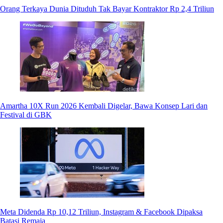
Orang Terkaya Dunia Dituduh Tak Bayar Kontraktor Rp 2,4 Triliun
Amartha 10X Run 2026 Kembali Digelar, Bawa Konsep Lari dan
Festival di GBK
Meta Didenda Rp 10,12 Triliun, Instagram & Facebook Dipaksa
Batasi Remaja