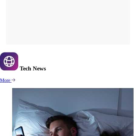
Tech
News
More