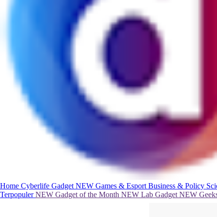
Home
Cyberlife
Gadget
NEW
Games & Esport
Business & Policy
Sc
Terpopuler
NEW
Gadget of the Month
NEW
Lab Gadget
NEW
Geeks