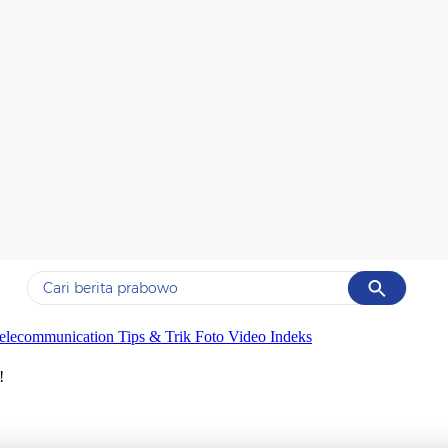
Cancel
Yang sedang ramai dicari
elecommunication
Tips & Trik
Foto
Video
Indeks
#1
data live draw sgp
!
#2
kebakaran
#3
prabowo