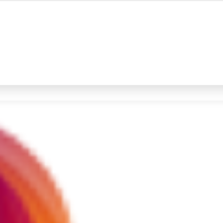
#4
iran
#5
gempa hari ini
Promoted
Terakhir yang dicari
Loading...