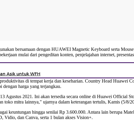
digunakan bersamaan dengan HUAWEI Magnetic Keyboard serta Mouse
kerjaan mulai dari pengeditan konten, penjelajahan internet, present
an Asik untuk WFH
ktivitas di tempat kerja dan keseharian. Country Head Huawei Co
api dengan harga yang terjangkau.
 Agustus 2021. Ini akan tersedia secara online di Huawei Official Sto
toko mitra lainnya," ujarnya dalam keterangan tertulis, Kamis (5/8/2
agai keuntungan hingga senilai Rp 3.600.000. Antara lain berupa Ma
 Vidio, dan Canva, serta 1 bulan akses Vision+.