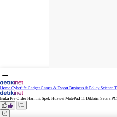
Home
Cyberlife
Gadget
Games & Esport
Business & Policy
Science
T
Buka Pre Order Hari ini, Spek Huawei MatePad 11 Diklaim Setara PC