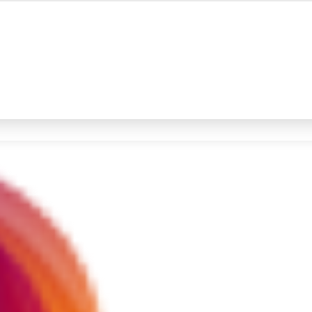
#4
iran
#5
gempa hari ini
Promoted
Terakhir yang dicari
Loading...