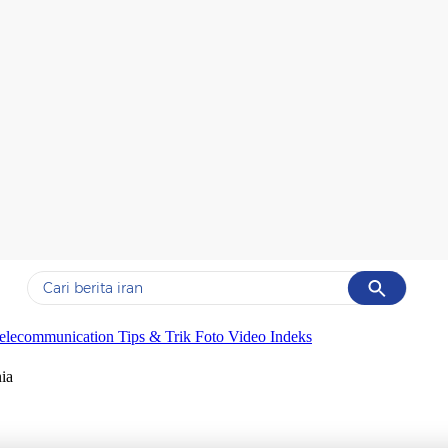
Cancel
Yang sedang ramai dicari
elecommunication
Tips & Trik
Foto
Video
Indeks
#1
data live draw sgp
ia
#2
piala presiden 2026
#3
prabowo