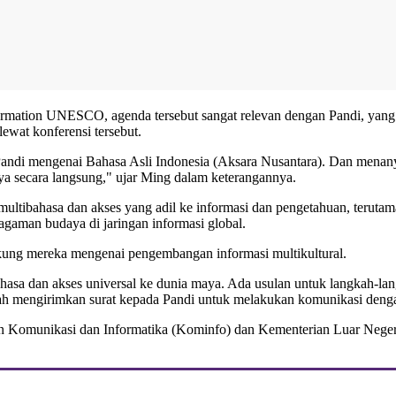
ation UNESCO, agenda tersebut sangat relevan dengan Pandi, yang s
ewat konferensi tersebut.
andi
mengenai Bahasa Asli Indonesia (Aksara Nusantara). Dan menan
ya secara langsung," ujar Ming dalam keterangannya.
bahasa dan akses yang adil ke informasi dan pengetahuan, teruta
gaman budaya di jaringan informasi global.
ng mereka mengenai pengembangan informasi multikultural.
a dan akses universal ke dunia maya. Ada usulan untuk langkah-langk
ah mengirimkan surat kepada Pandi untuk melakukan komunikasi deng
n Komunikasi dan Informatika (
Kominfo
) dan Kementerian Luar Neger