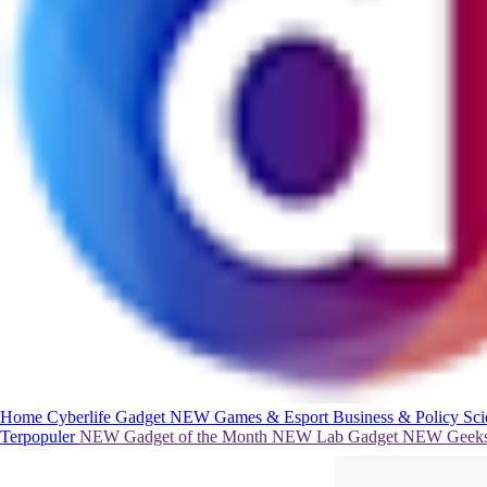
Home
Cyberlife
Gadget
NEW
Games & Esport
Business & Policy
Sc
Terpopuler
NEW
Gadget of the Month
NEW
Lab Gadget
NEW
Geeks