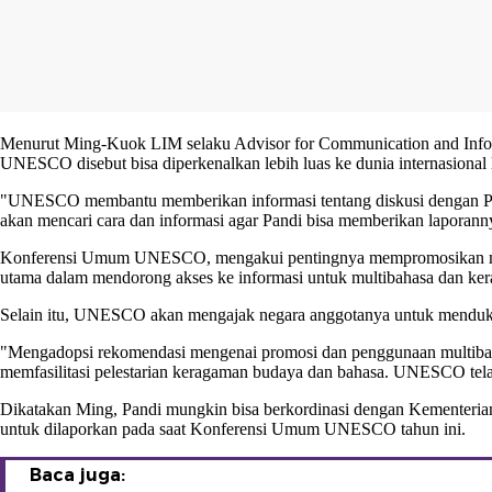
Menurut Ming-Kuok LIM selaku Advisor for Communication and Inform
UNESCO disebut bisa diperkenalkan lebih luas ke dunia internasional l
"UNESCO membantu memberikan informasi tentang diskusi dengan
P
akan mencari cara dan informasi agar Pandi bisa memberikan laporann
Konferensi Umum UNESCO, mengakui pentingnya mempromosikan multi
utama dalam mendorong akses ke informasi untuk multibahasa dan kera
Selain itu, UNESCO akan mengajak negara anggotanya untuk menduku
"Mengadopsi rekomendasi mengenai promosi dan penggunaan multibahas
memfasilitasi pelestarian keragaman budaya dan bahasa. UNESCO tel
Dikatakan Ming, Pandi mungkin bisa berkordinasi dengan Kementeria
untuk dilaporkan pada saat Konferensi Umum UNESCO tahun ini.
Baca juga: