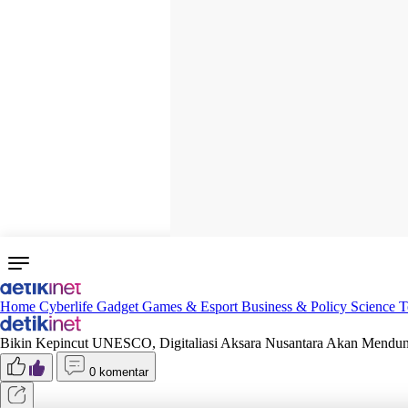
Home
Cyberlife
Gadget
Games & Esport
Business & Policy
Science
T
Bikin Kepincut UNESCO, Digitaliasi Aksara Nusantara Akan Mendun
0 komentar