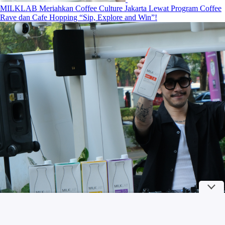
MILKLAB Meriahkan Coffee Culture Jakarta Lewat Program Coffee
Rave dan Cafe Hopping “Sip, Explore and Win”!
Curhat Alyssa Daguise setelah Berjuang Pasca Melahirkan, Kini
Menyusui Jadi Momen Favorit