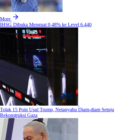
More
IHSG Dibuka Menguat 0,48% ke Level 6.440
Tolak 15 Poin Usul Trump, Netanyahu Diam-diam Setuju
Rekonstruksi Gaza