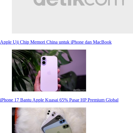
Apple Uji Chip Memori China untuk iPhone dan MacBook
iPhone 17 Bantu Apple Kuasai 65% Pasar HP Premium Global