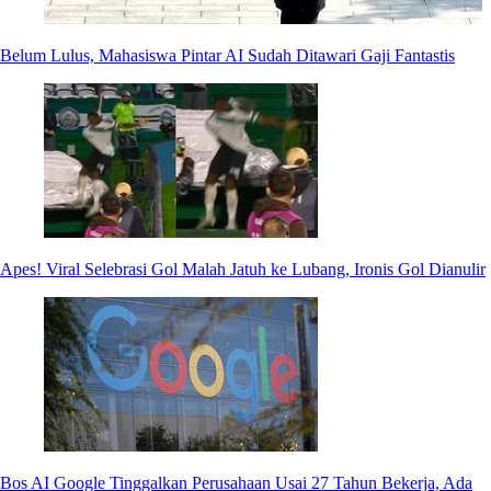
Belum Lulus, Mahasiswa Pintar AI Sudah Ditawari Gaji Fantastis
Apes! Viral Selebrasi Gol Malah Jatuh ke Lubang, Ironis Gol Dianulir
Bos AI Google Tinggalkan Perusahaan Usai 27 Tahun Bekerja, Ada