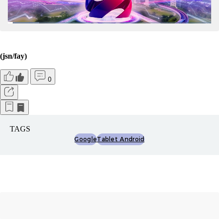
(jsn/fay)
0
TAGS
Google
Tablet Android