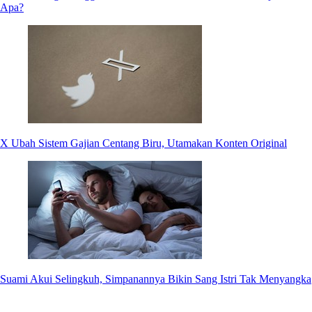
Apa?
X Ubah Sistem Gajian Centang Biru, Utamakan Konten Original
Suami Akui Selingkuh, Simpanannya Bikin Sang Istri Tak Menyangka