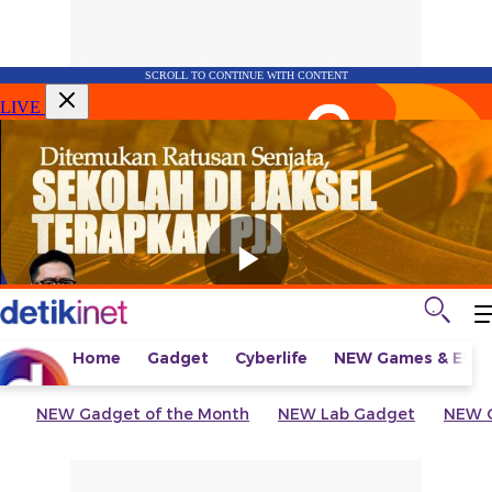
SCROLL TO CONTINUE WITH CONTENT
LIVE
Home
Gadget
Cyberlife
NEW
Games & Espo
NEW
Gadget of the Month
NEW
Lab Gadget
NEW
G