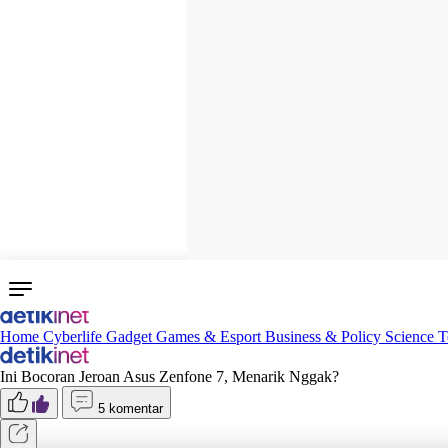
Home
Cyberlife
Gadget
Games & Esport
Business & Policy
Science
T
Ini Bocoran Jeroan Asus Zenfone 7, Menarik Nggak?
5 komentar