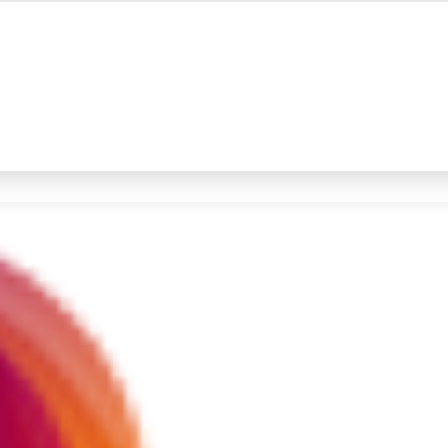
#4
iran
#5
demo
Promoted
Terakhir yang dicari
Loading...