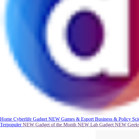
Home
Cyberlife
Gadget
NEW
Games & Esport
Business & Policy
Sc
Terpopuler
NEW
Gadget of the Month
NEW
Lab Gadget
NEW
Geeks