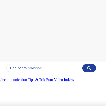
Cancel
Yang sedang ramai dicari
elecommunication
Tips & Trik
Foto
Video
Indeks
#1
gempa hari ini
#2
gempa
#3
prabowo