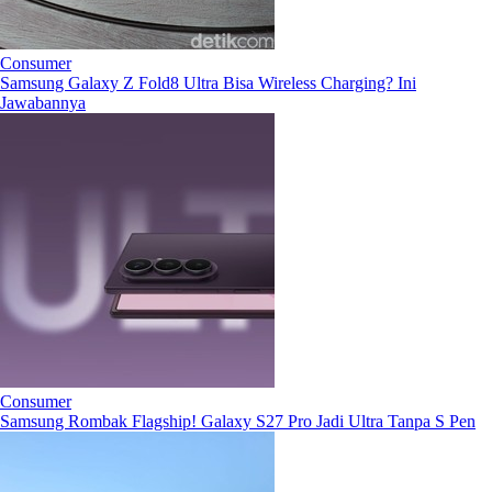
Consumer
Samsung Galaxy Z Fold8 Ultra Bisa Wireless Charging? Ini
Jawabannya
Consumer
Samsung Rombak Flagship! Galaxy S27 Pro Jadi Ultra Tanpa S Pen