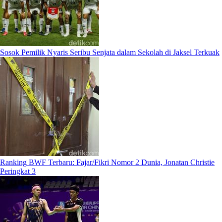
Sosok Pemilik Nyaris Seribu Senjata dalam Sekolah di Jaksel Terkuak
Ranking BWF Terbaru: Fajar/Fikri Nomor 2 Dunia, Jonatan Christie
Peringkat 3