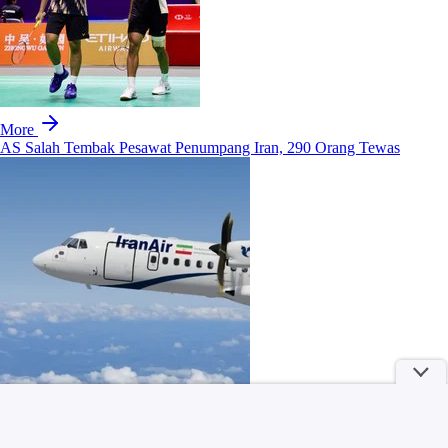
More
AS Salah Tembak Pesawat Penumpang Iran, 290 Orang Tewas
FOTO: Berkuda di Laut Kroasia Jadi Favorit Turis Kala Gelombang
Panas