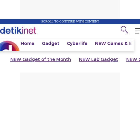
SCROLL TO CONTINUE WITH CONTENT
Home
Gadget
Cyberlife
NEW
Games & Espo
NEW
Gadget of the Month
NEW
Lab Gadget
NEW
G