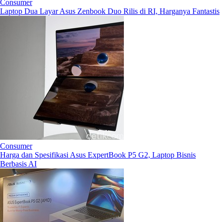
Consumer
Laptop Dua Layar Asus Zenbook Duo Rilis di RI, Harganya Fantastis
Consumer
Harga dan Spesifikasi Asus ExpertBook P5 G2, Laptop Bisnis
Berbasis AI