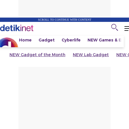
SCROLL TO CONTINUE WITH CONTENT
Home
Gadget
Cyberlife
NEW
Games & Espo
NEW
Gadget of the Month
NEW
Lab Gadget
NEW
G