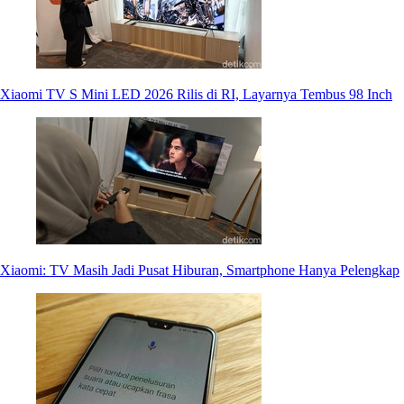
Xiaomi TV S Mini LED 2026 Rilis di RI, Layarnya Tembus 98 Inch
Xiaomi: TV Masih Jadi Pusat Hiburan, Smartphone Hanya Pelengkap