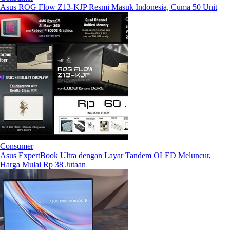
Asus ROG Flow Z13-KJP Resmi Masuk Indonesia, Cuma 50 Unit
Consumer
Asus ExpertBook Ultra dengan Layar Tandem OLED Meluncur,
Harga Mulai Rp 38 Jutaan