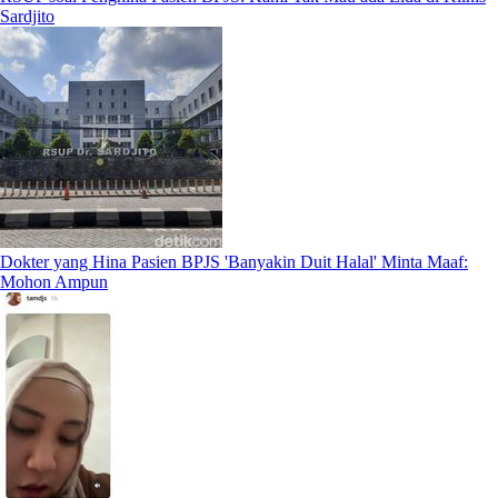
Sardjito
Dokter yang Hina Pasien BPJS 'Banyakin Duit Halal' Minta Maaf:
Mohon Ampun