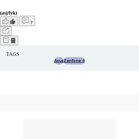
(asj/fyk)
7
TAGS
Asus
Zenfone 6