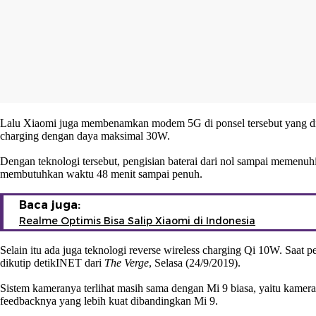
Lalu Xiaomi juga membenamkan modem 5G di ponsel tersebut yang diklai
charging dengan daya maksimal 30W.
Dengan teknologi tersebut, pengisian baterai dari nol sampai memen
membutuhkan waktu 48 menit sampai penuh.
Baca juga:
Realme Optimis Bisa Salip Xiaomi di Indonesia
Selain itu ada juga teknologi reverse wireless charging Qi 10W. Sa
dikutip
detikINET
dari
The Verge
, Selasa (24/9/2019).
Sistem kameranya terlihat masih sama dengan Mi 9 biasa, yaitu kame
feedbacknya yang lebih kuat dibandingkan Mi 9.