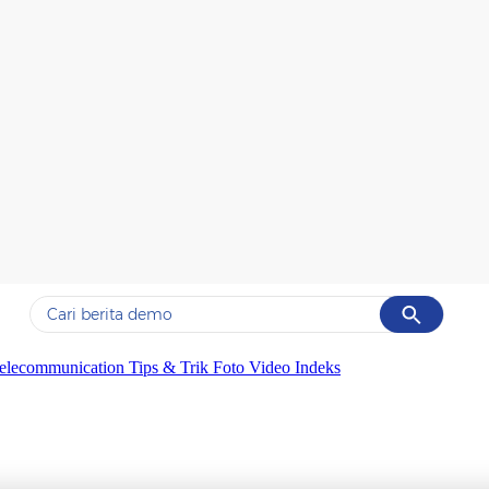
Cancel
Yang sedang ramai dicari
elecommunication
Tips & Trik
Foto
Video
Indeks
#1
data live draw sgp
#2
gempa hari ini
#3
prabowo