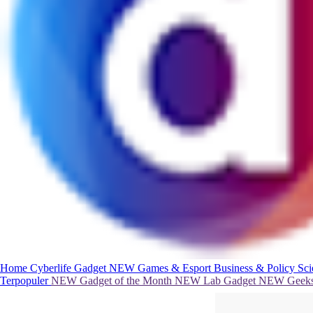
Home
Cyberlife
Gadget
NEW
Games & Esport
Business & Policy
Sc
Terpopuler
NEW
Gadget of the Month
NEW
Lab Gadget
NEW
Geeks