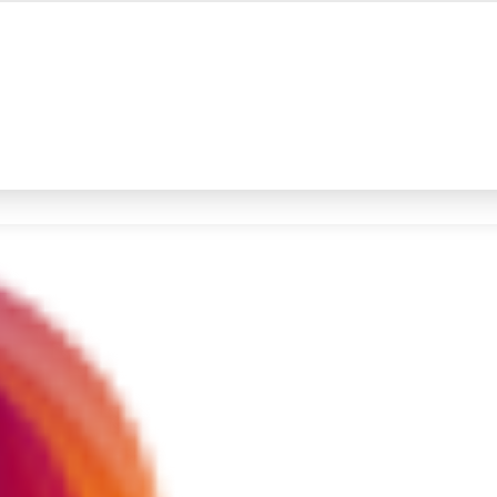
#4
iran
#5
demo
Promoted
Terakhir yang dicari
Loading...