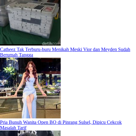
Catheez Tak Terburu-buru Menikah Meski Vior dan Meyden Sudah
Berumah Tangga
Pria Bunuh Wanita Open BO di Pinrang Sulsel, Dipicu Cekcok
Masalah Tarif