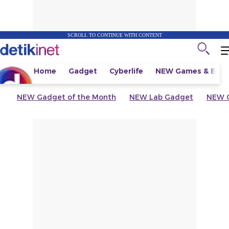
SCROLL TO CONTINUE WITH CONTENT
Home
Gadget
Cyberlife
NEW
Games & Espo
NEW
Gadget of the Month
NEW
Lab Gadget
NEW
G