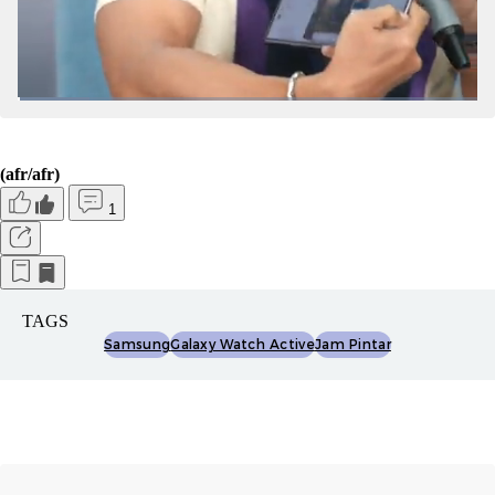
(afr/afr)
1
TAGS
Samsung
Galaxy Watch Active
Jam Pintar