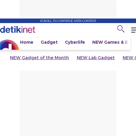
SCROLL TO CONTINUE WITH CONTENT
Home
Gadget
Cyberlife
NEW
Games & Espo
NEW
Gadget of the Month
NEW
Lab Gadget
NEW
G