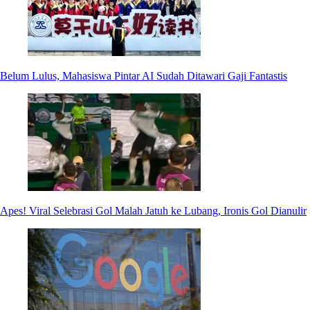
Belum Lulus, Mahasiswa Pintar AI Sudah Ditawari Gaji Fantastis
Apes! Viral Selebrasi Gol Malah Jatuh ke Lubang, Ironis Gol Dianulir