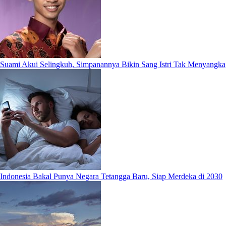
Suami Akui Selingkuh, Simpanannya Bikin Sang Istri Tak Menyangka
Indonesia Bakal Punya Negara Tetangga Baru, Siap Merdeka di 2030