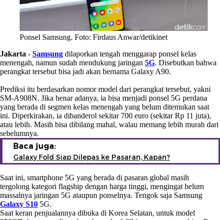
Ponsel Samsung. Foto: Firdaus Anwar/detikinet
Jakarta
-
Samsung
dilaporkan tengah menggarap ponsel kelas
menengah, namun sudah mendukung jaringan
5G
. Disebutkan bahwa
perangkat tersebut bisa jadi akan bernama Galaxy A90.
Prediksi itu berdasarkan nomor model dari perangkat tersebut, yakni
SM-A908N. Jika benar adanya, ia bisa menjadi ponsel 5G perdana
yang berada di segmen kelas menengah yang belum ditemukan saat
ini. Diperkirakan, ia dibanderol sekitar 700 euro (sekitar Rp 11 juta),
atau lebih. Masih bisa dibilang mahal, walau memang lebih murah dari
sebelumnya.
Baca juga:
Galaxy Fold Siap Dilepas ke Pasaran, Kapan?
Saat ini, smartphone 5G yang berada di pasaran global masih
tergolong kategori flagship dengan harga tinggi, mengingat belum
massalnya jaringan 5G ataupun ponselnya. Tengok saja Samsung
Galaxy S10
5G.
Saat keran penjualannya dibuka di Korea Selatan, untuk model