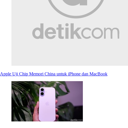
Apple Uji Chip Memori China untuk iPhone dan MacBook