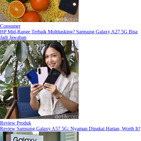
Consumer
HP Mid-Range Terbaik Multitasking? Samsung Galaxy A27 5G Bisa
Jadi Jawaban
Review Produk
Review Samsung Galaxy A57 5G: Nyaman Dipakai Harian, Worth It?