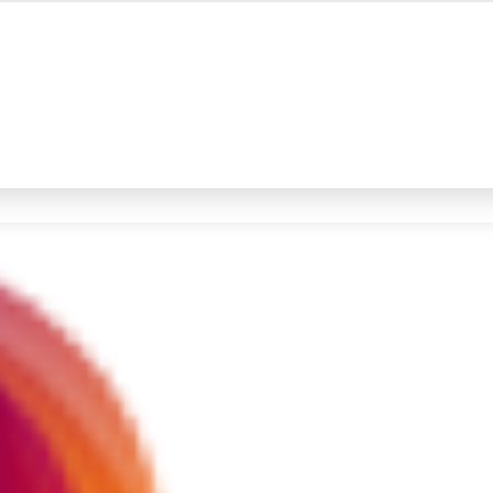
#4
iran
#5
demo
Promoted
Terakhir yang dicari
Loading...