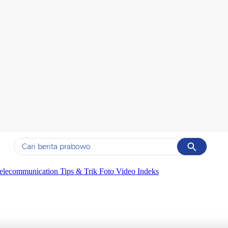
Cancel
Yang sedang ramai dicari
elecommunication
Tips & Trik
Foto
Video
Indeks
#1
gempa hari ini
#2
gempa
#3
prabowo