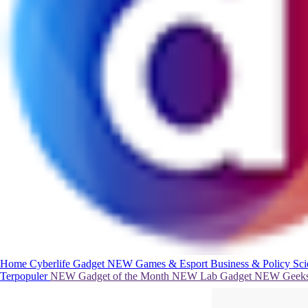
Home
Cyberlife
Gadget
NEW
Games & Esport
Business & Policy
Sc
Terpopuler
NEW
Gadget of the Month
NEW
Lab Gadget
NEW
Geeks