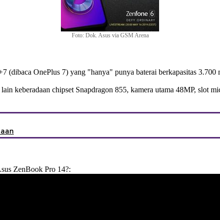
Foto: Dok. Asus via GSM Arena
+7 (dibaca OnePlus 7) yang "hanya" punya baterai berkapasitas 3.700
ara lain keberadaan chipset Snapdragon 855, kamera utama 48MP, slot 
taan
Asus ZenBook Pro 14?: