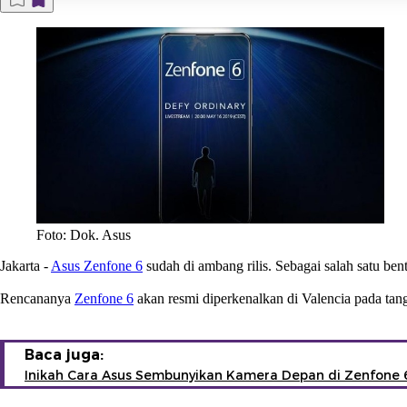
Foto: Dok. Asus
Jakarta
-
Asus Zenfone 6
sudah di ambang rilis. Sebagai salah satu be
Rencananya
Zenfone 6
akan resmi diperkenalkan di Valencia pada tan
Baca juga:
Inikah Cara Asus Sembunyikan Kamera Depan di Zenfone 