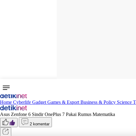
Home
Cyberlife
Gadget
Games & Esport
Business & Policy
Science
T
Asus Zenfone 6 Sindir OnePlus 7 Pakai Rumus Matematika
2 komentar