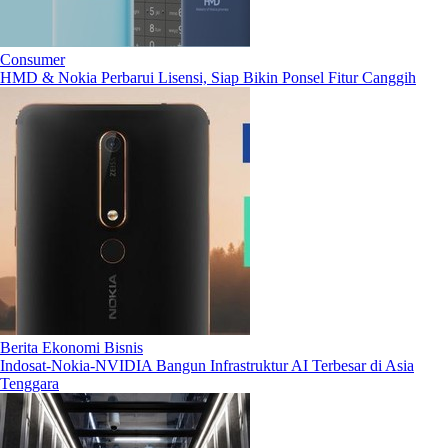
Consumer
HMD & Nokia Perbarui Lisensi, Siap Bikin Ponsel Fitur Canggih
Berita Ekonomi Bisnis
Indosat-Nokia-NVIDIA Bangun Infrastruktur AI Terbesar di Asia
Tenggara