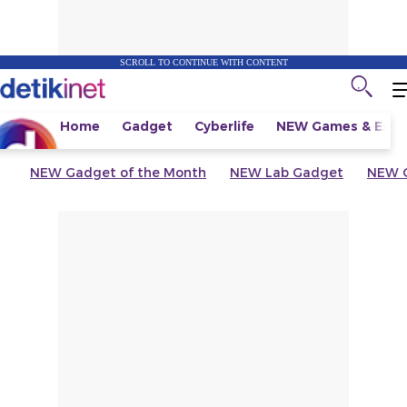
SCROLL TO CONTINUE WITH CONTENT
Home
Gadget
Cyberlife
NEW
Games & Espo
NEW
Gadget of the Month
NEW
Lab Gadget
NEW
G