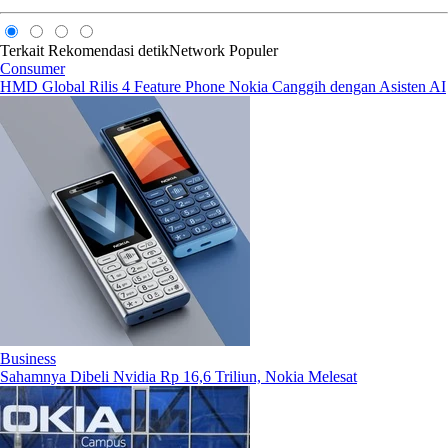
Terkait
Rekomendasi
detikNetwork
Populer
Consumer
HMD Global Rilis 4 Feature Phone Nokia Canggih dengan Asisten AI
Business
Sahamnya Dibeli Nvidia Rp 16,6 Triliun, Nokia Melesat