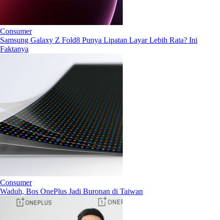
Consumer
Samsung Galaxy Z Fold8 Punya Lipatan Layar Lebih Rata? Ini
Faktanya
Consumer
Waduh, Bos OnePlus Jadi Buronan di Taiwan