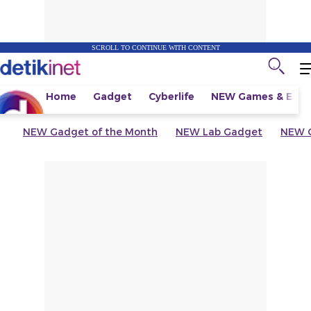
SCROLL TO CONTINUE WITH CONTENT
Home
Gadget
Cyberlife
NEW
Games & Espo
NEW
Gadget of the Month
NEW
Lab Gadget
NEW
G