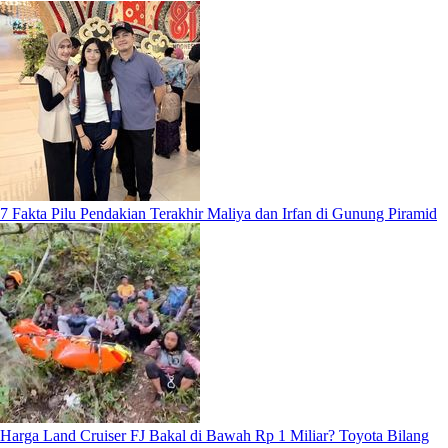
7 Fakta Pilu Pendakian Terakhir Maliya dan Irfan di Gunung Piramid
Harga Land Cruiser FJ Bakal di Bawah Rp 1 Miliar? Toyota Bilang