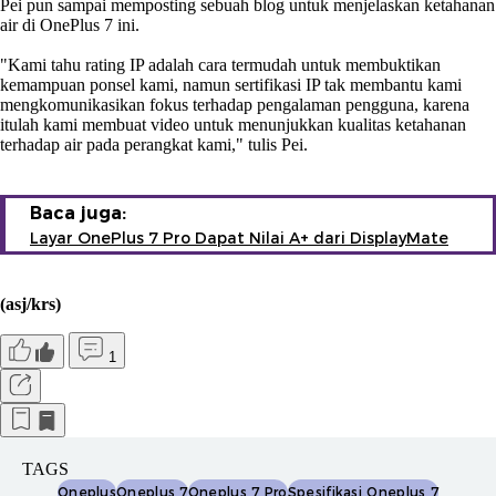
Pei pun sampai memposting sebuah blog untuk menjelaskan ketahanan
air di OnePlus 7 ini.
"Kami tahu rating IP adalah cara termudah untuk membuktikan
kemampuan ponsel kami, namun sertifikasi IP tak membantu kami
mengkomunikasikan fokus terhadap pengalaman pengguna, karena
itulah kami membuat video untuk menunjukkan kualitas ketahanan
terhadap air pada perangkat kami," tulis Pei.
Baca juga:
Layar OnePlus 7 Pro Dapat Nilai A+ dari DisplayMate
(asj/krs)
1
TAGS
Oneplus
Oneplus 7
Oneplus 7 Pro
Spesifikasi Oneplus 7