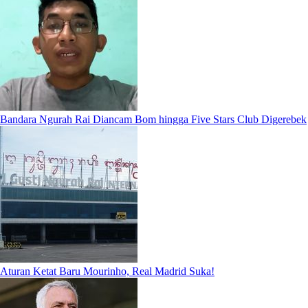
Bandara Ngurah Rai Diancam Bom hingga Five Stars Club Digerebek
Aturan Ketat Baru Mourinho, Real Madrid Suka!