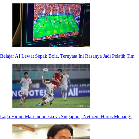
Belajar AI Lewat Sepak Bola, Ternyata Ini Rasanya Jadi Pelatih Tim
Laga Hidup Mati Indonesia vs Singapura, Netizen: Harus Menang!