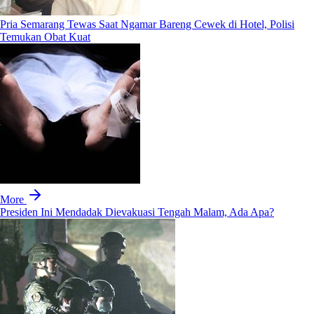
Pria Semarang Tewas Saat Ngamar Bareng Cewek di Hotel, Polisi
Temukan Obat Kuat
More
Presiden Ini Mendadak Dievakuasi Tengah Malam, Ada Apa?