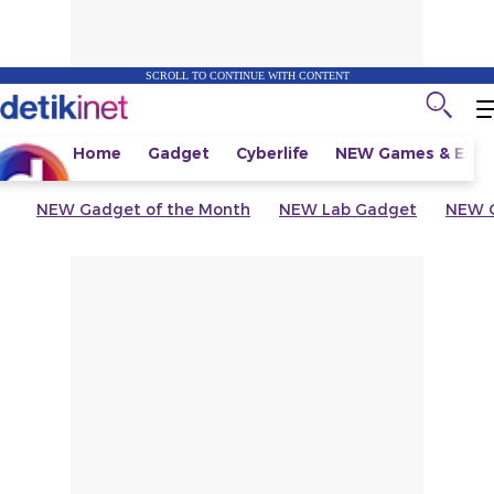
SCROLL TO CONTINUE WITH CONTENT
Home
Gadget
Cyberlife
NEW
Games & Espo
NEW
Gadget of the Month
NEW
Lab Gadget
NEW
G