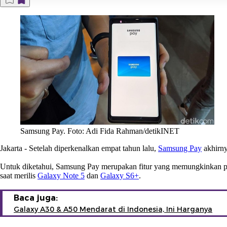
Samsung Pay. Foto: Adi Fida Rahman/detikINET
Jakarta
- Setelah diperkenalkan empat tahun lalu,
Samsung Pay
akhirny
Untuk diketahui, Samsung Pay merupakan fitur yang memungkinkan 
saat merilis
Galaxy Note 5
dan
Galaxy S6+
.
Baca juga:
Galaxy A30 & A50 Mendarat di Indonesia, Ini Harganya