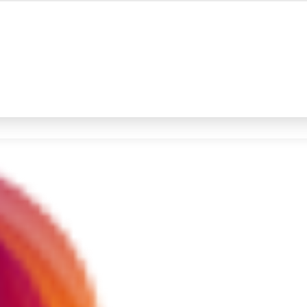
#4
demo
#5
iran
Promoted
Terakhir yang dicari
Loading...