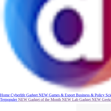
Home
Cyberlife
Gadget
NEW
Games & Esport
Business & Policy
Sc
Terpopuler
NEW
Gadget of the Month
NEW
Lab Gadget
NEW
Geeks