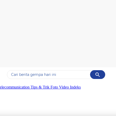
Cancel
Yang sedang ramai dicari
elecommunication
Tips & Trik
Foto
Video
Indeks
#1
piala presiden 2026
#2
prabowo
#3
gempa hari ini