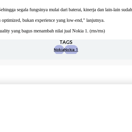
ngga segala fungsinya mulai dari baterai, kinerja dan lain-lain sudah 
u optimized, bukan experience yang low-end," lanjutnya.
ality yang bagus menambah nilai jual Nokia 1.
(rns/rns)
TAGS
Nokia
Nokia 1