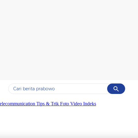
Cancel
Yang sedang ramai dicari
elecommunication
Tips & Trik
Foto
Video
Indeks
#1
data live draw sgp
#2
piala presiden 2026
#3
prabowo