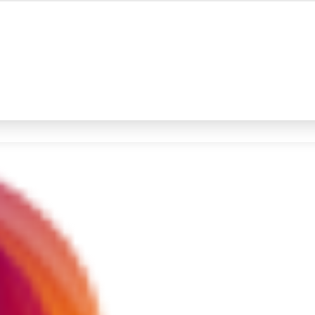
#4
iran
#5
gempa hari ini
Promoted
Terakhir yang dicari
Loading...