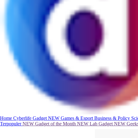
Home
Cyberlife
Gadget
NEW
Games & Esport
Business & Policy
Sc
Terpopuler
NEW
Gadget of the Month
NEW
Lab Gadget
NEW
Geeks