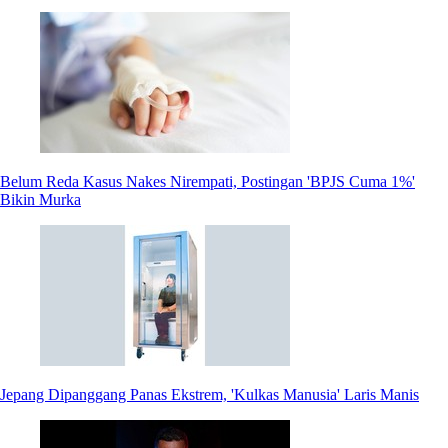
Belum Reda Kasus Nakes Nirempati, Postingan 'BPJS Cuma 1%'
Bikin Murka
Jepang Dipanggang Panas Ekstrem, 'Kulkas Manusia' Laris Manis