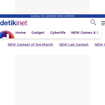
SCROLL TO CONTINUE WITH CONTENT
Home
Gadget
Cyberlife
NEW
Games & Espo
NEW
Gadget of the Month
NEW
Lab Gadget
NEW
G