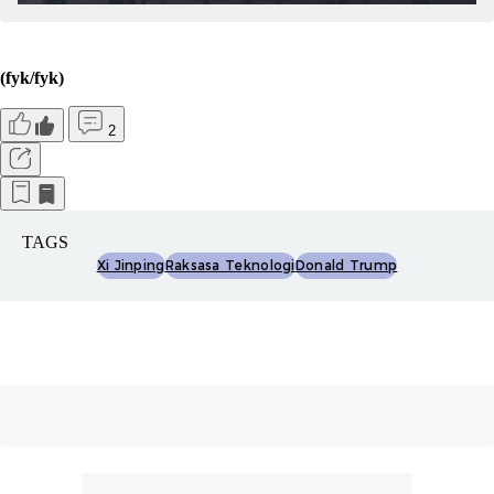
(fyk/fyk)
2
TAGS
Xi Jinping
Raksasa Teknologi
Donald Trump