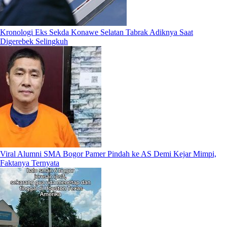
Kronologi Eks Sekda Konawe Selatan Tabrak Adiknya Saat
Digerebek Selingkuh
Viral Alumni SMA Bogor Pamer Pindah ke AS Demi Kejar Mimpi,
Faktanya Ternyata