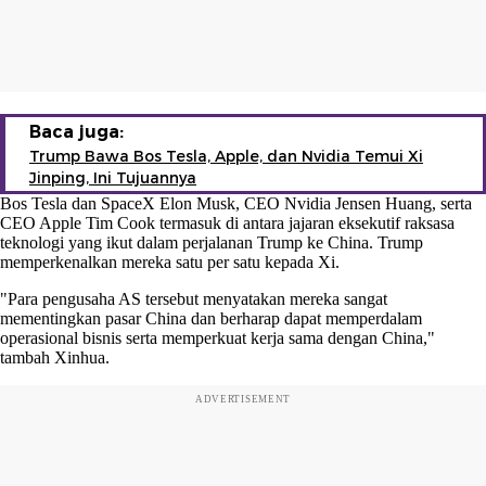
Baca juga:
Trump Bawa Bos Tesla, Apple, dan Nvidia Temui Xi
Jinping, Ini Tujuannya
Bos Tesla dan SpaceX Elon Musk, CEO Nvidia Jensen Huang, serta
CEO Apple Tim Cook termasuk di antara jajaran eksekutif raksasa
teknologi yang ikut dalam perjalanan Trump ke China. Trump
memperkenalkan mereka satu per satu kepada Xi.
"Para pengusaha AS tersebut menyatakan mereka sangat
mementingkan pasar China dan berharap dapat memperdalam
operasional bisnis serta memperkuat kerja sama dengan China,"
tambah Xinhua.
ADVERTISEMENT