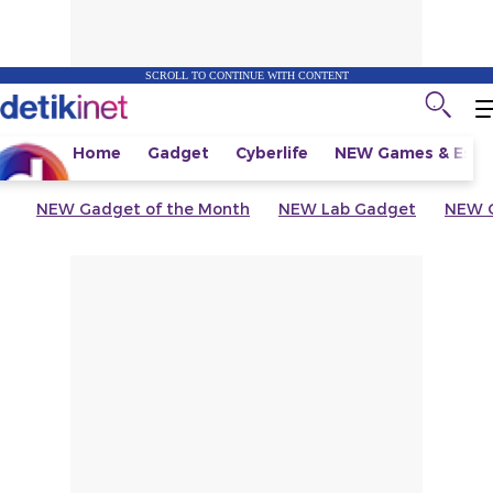
SCROLL TO CONTINUE WITH CONTENT
Home
Gadget
Cyberlife
NEW
Games & Espo
NEW
Gadget of the Month
NEW
Lab Gadget
NEW
G