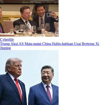
Cyberlife
Trump Akui AS Mata-matai China Habis-habisan Usai Bertemu Xi
Jinping