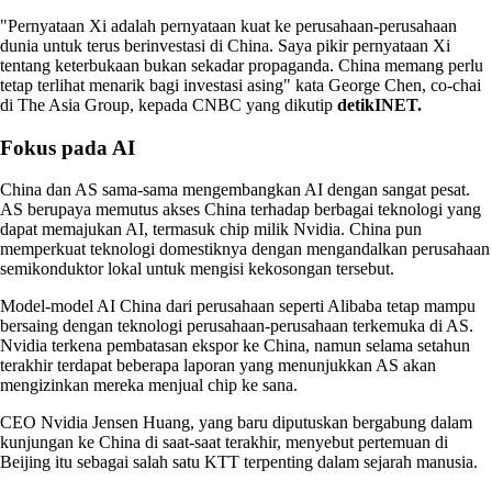
"Pernyataan Xi adalah pernyataan kuat ke perusahaan-perusahaan
dunia untuk terus berinvestasi di China. Saya pikir pernyataan Xi
tentang keterbukaan bukan sekadar propaganda. China memang perlu
tetap terlihat menarik bagi investasi asing" kata George Chen, co-chai
di The Asia Group, kepada CNBC yang dikutip
detikINET.
Fokus pada AI
China dan AS sama-sama mengembangkan AI dengan sangat pesat.
AS berupaya memutus akses China terhadap berbagai teknologi yang
dapat memajukan AI, termasuk chip milik Nvidia. China pun
memperkuat teknologi domestiknya dengan mengandalkan perusahaan
semikonduktor lokal untuk mengisi kekosongan tersebut.
Model-model AI China dari perusahaan seperti Alibaba tetap mampu
bersaing dengan teknologi perusahaan-perusahaan terkemuka di AS.
Nvidia terkena pembatasan ekspor ke China, namun selama setahun
terakhir terdapat beberapa laporan yang menunjukkan AS akan
mengizinkan mereka menjual chip ke sana.
CEO Nvidia Jensen Huang, yang baru diputuskan bergabung dalam
kunjungan ke China di saat-saat terakhir, menyebut pertemuan di
Beijing itu sebagai salah satu KTT terpenting dalam sejarah manusia.