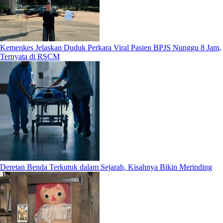
Kemenkes Jelaskan Duduk Perkara Viral Pasien BPJS Nunggu 8 Jam,
Ternyata di RSCM
Deretan Benda Terkutuk dalam Sejarah, Kisahnya Bikin Merinding