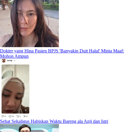
Dokter yang Hina Pasien BPJS 'Banyakin Duit Halal' Minta Maaf:
Mohon Ampun
Sehat Sekaligus Habiskan Waktu Bareng ala Anji dan Istri