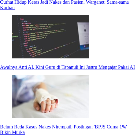
Curhat Hidup Keras Jadi Nakes dan Pasien, Warganet: Sama-sama
Korban
Awalnya Anti AI, Kini Guru di Tapanuli Ini Justru Mengajar Pakai AI
Belum Reda Kasus Nakes Nirempati, Postingan 'BPJS Cuma 1%'
Bikin Murka