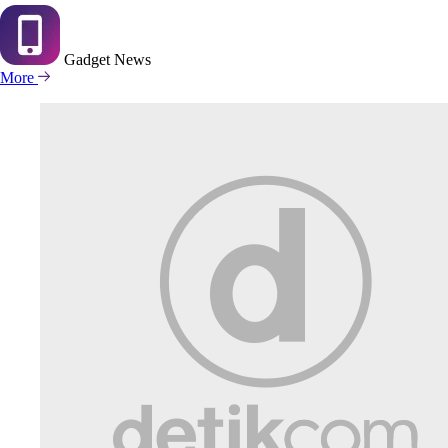
Gadget
News
More