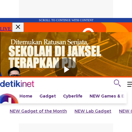
SCROLL TO CONTINUE WITH CONTENT
LIVE
Home
Gadget
Cyberlife
NEW
Games & Espo
NEW
Gadget of the Month
NEW
Lab Gadget
NEW
G