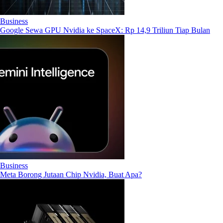
Business
Google Sewa GPU Nvidia ke SpaceX: Rp 14,9 Triliun Tiap Bulan
Business
Meta Borong Jutaan Chip Nvidia, Buat Apa?