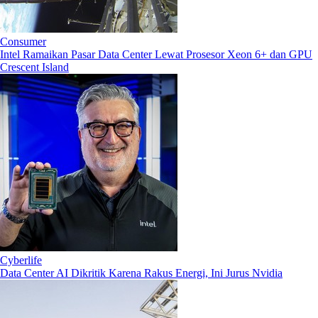
Consumer
Intel Ramaikan Pasar Data Center Lewat Prosesor Xeon 6+ dan GPU
Crescent Island
Cyberlife
Data Center AI Dikritik Karena Rakus Energi, Ini Jurus Nvidia