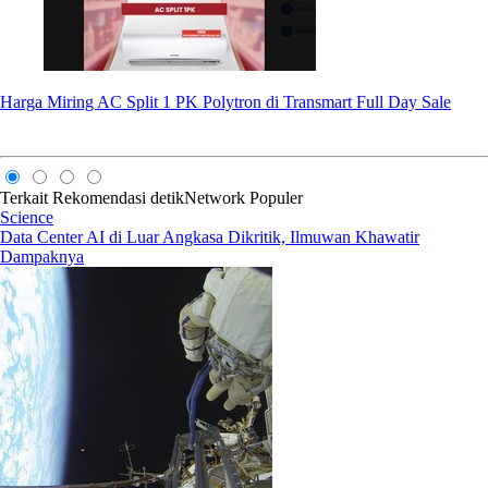
Harga Miring AC Split 1 PK Polytron di Transmart Full Day Sale
Terkait
Rekomendasi
detikNetwork
Populer
Science
Data Center AI di Luar Angkasa Dikritik, Ilmuwan Khawatir
Dampaknya