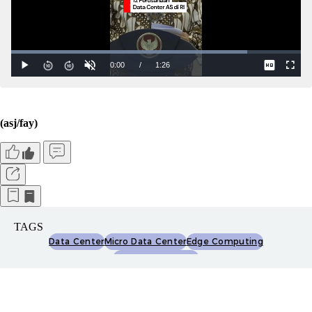
(asj/fay)
TAGS
Data Center
Micro Data Center
Edge Computing
Kecerdasan Buatan