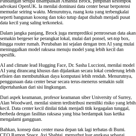
Pandangan serupa disampaikan Amanda Brock, pimpinan kelompok
advokasi OpenUK. Ia menilai dominasi data center besar berpotensi
memudar seiring waktu. Menurutnya, ruang kota yang terbengkalai
seperti bangunan kosong dan toko tutup dapat diubah menjadi pusat
data kecil yang saling terkoneksi.
Dalam jangka panjang, Brock juga memprediksi pemrosesan data akan
semakin bergeser ke perangkat lokal, mulai dari ponsel, set-top box,
hingga router rumah. Perubahan ini sejalan dengan tren AI yang mulai
meninggalkan model raksasa menuju model yang lebih kecil dan
spesifik.
AI and climate lead Hugging Face, Dr. Sasha Luccioni, menilai model
AI yang dirancang khusus dan dijalankan secara lokal cenderung lebih
efisien dan membutuhkan daya komputasi lebih rendah. Menurutnya,
penggunaan data center besar secara terus-menerus semakin sulit
dipertahankan dari sisi lingkungan.
Dari aspek keamanan, profesor keamanan siber University of Surrey,
Alan Woodward, menilai sistem terdistribusi memiliki risiko yang lebih
kecil. Data center kecil dinilai tidak menjadi titik kegagalan tunggal,
berbeda dengan fasilitas raksasa yang bisa berdampak luas ketika
mengalami gangguan.
Bahkan, konsep data center masa depan tak lagi terbatas di Bumi.
CEO Ramon Space, Avi Shabtai, menyebut luar angkasa sebagai