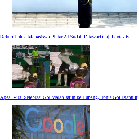
Belum Lulus, Mahasiswa Pintar AI Sudah Ditawari Gaji Fantastis
Apes! Viral Selebrasi Gol Malah Jatuh ke Lubang, Ironis Gol Dianulir