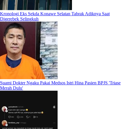
Kronologi Eks Sekda Konawe Selatan Tabrak Adiknya Saat
Digerebek Selingkuh
Suami Dokter Ngaku Pakai Medsos Istri Hina Pasien BPJS 'Triase
Merah Dulu'