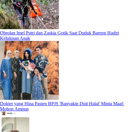
Obrolan Imel Putri dan Zaskia Gotik Saat Duduk Bareng Hadiri
Kelulusan Anak
Dokter yang Hina Pasien BPJS 'Banyakin Duit Halal' Minta Maaf:
Mohon Ampun