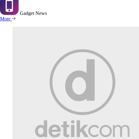
Gadget
News
More