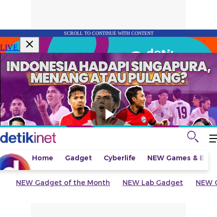
SCROLL TO CONTINUE WITH CONTENT
LIVE
Home
Gadget
Cyberlife
NEW
Games & Espo
NEW
Gadget of the Month
NEW
Lab Gadget
NEW
G