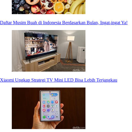
Daftar Musim Buah di Indonesia Berdasarkan Bulan, Ingat-ingat Ya!
Xiaomi Ungkap Strategi TV Mini LED Bisa Lebih Terjangkau