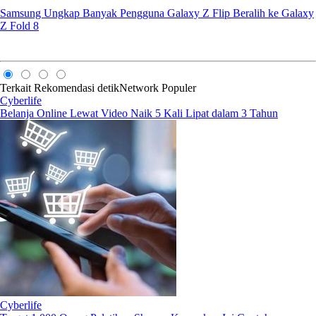
Samsung Ungkap Banyak Pengguna Galaxy Z Flip Beralih ke Galaxy
Z Fold 8
Terkait
Rekomendasi
detikNetwork
Populer
Cyberlife
Belanja Online Lewat Video Naik 5 Kali Lipat dalam 3 Tahun
Cyberlife