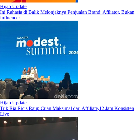
Hijab Update
Ini Rahasia di Balik Melonjaknya Penjualan Brand: Afiliator, Bukan
Influencer
Hijab Update
Trik Ria Ricis Raup Cuan Maksimal dari Affiliate,12 Jam Konsisten
Live