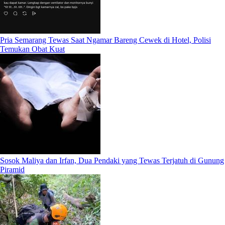
Pria Semarang Tewas Saat Ngamar Bareng Cewek di Hotel, Polisi
Temukan Obat Kuat
Sosok Maliya dan Irfan, Dua Pendaki yang Tewas Terjatuh di Gunung
Piramid