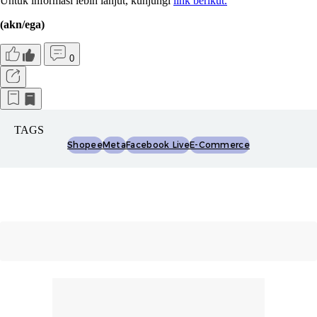
Untuk informasi lebih lanjut, kunjungi
link berikut.
(akn/ega)
0
TAGS
Shopee
Meta
Facebook Live
E-Commerce