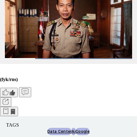
(fyk/rns)
TAGS
Data Center
Ai
Google