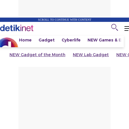
SCROLL TO CONTINUE WITH CONTENT
Home
Gadget
Cyberlife
NEW
Games & Espo
NEW
Gadget of the Month
NEW
Lab Gadget
NEW
G