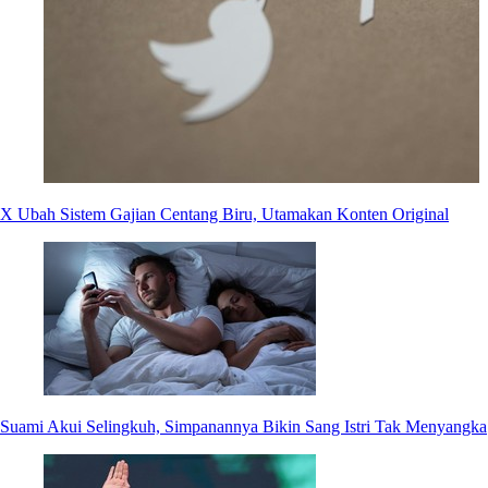
X Ubah Sistem Gajian Centang Biru, Utamakan Konten Original
Suami Akui Selingkuh, Simpanannya Bikin Sang Istri Tak Menyangka