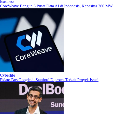
Business
CoreWeave Bangun 3 Pusat Data AI di Indonesia, Kapasitas 360 MW
Cyberlife
Pidato Bos Google di Stanford Diprotes Terkait Proyek Israel