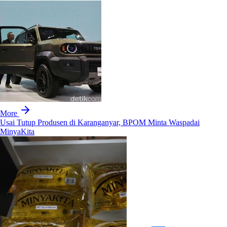
More
Usai Tutup Produsen di Karanganyar, BPOM Minta Waspadai
MinyaKita