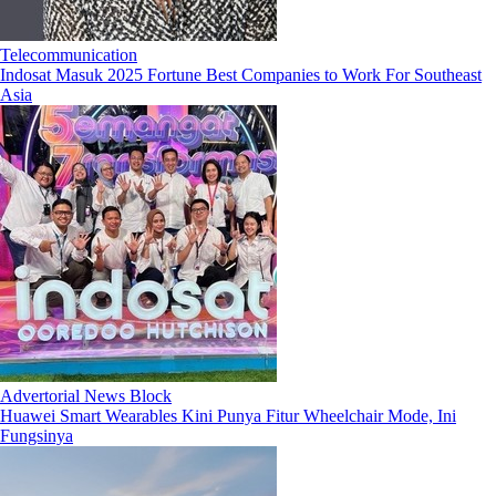
Telecommunication
Indosat Masuk 2025 Fortune Best Companies to Work For Southeast
Asia
Advertorial News Block
Huawei Smart Wearables Kini Punya Fitur Wheelchair Mode, Ini
Fungsinya