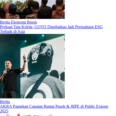
Berita Ekonomi Bisnis
Perkuat Tata Kelola, GOTO Dinobatkan Jadi Perusahaan ESG
Terbaik di Asia
Berita
AKRA Paparkan Capaian Rantai Pasok & JIIPE di Public Expose
2025