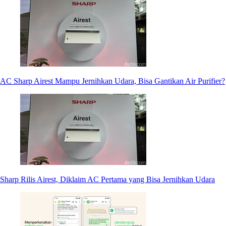
AC Sharp Airest Mampu Jernihkan Udara, Bisa Gantikan Air Purifier?
Sharp Rilis Airest, Diklaim AC Pertama yang Bisa Jernihkan Udara