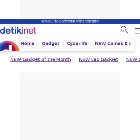
SCROLL TO CONTINUE WITH CONTENT
Home
Gadget
Cyberlife
NEW
Games & Espo
NEW
Gadget of the Month
NEW
Lab Gadget
NEW
G