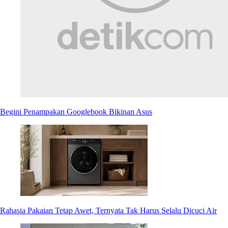
Begini Penampakan Googlebook Bikinan Asus
Rahasia Pakaian Tetap Awet, Ternyata Tak Harus Selalu Dicuci Air