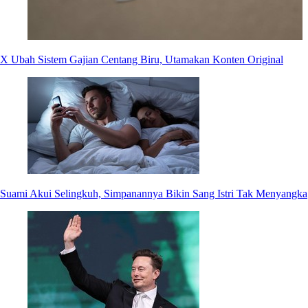
X Ubah Sistem Gajian Centang Biru, Utamakan Konten Original
Suami Akui Selingkuh, Simpanannya Bikin Sang Istri Tak Menyangka