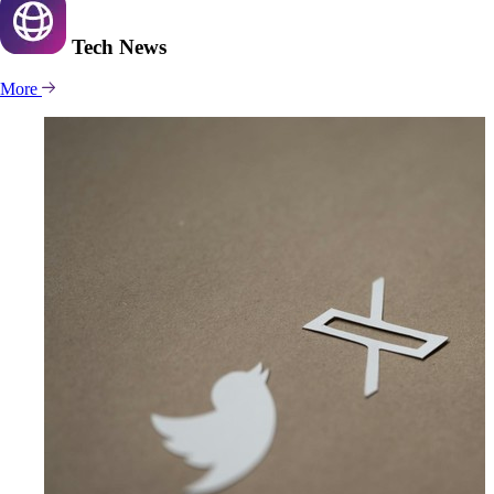
Tech
News
More