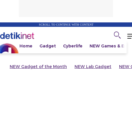
SCROLL TO CONTINUE WITH CONTENT
Home
Gadget
Cyberlife
NEW
Games & Espo
NEW
Gadget of the Month
NEW
Lab Gadget
NEW
G