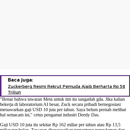
Baca juga:
Zuckerberg Resmi Rekrut Pemuda Ajaib Berharta Rp 58
Triliun
"Benar bahwa tawaran Meta untuk tim itu sangatlah gila. Jika kalian
bekerja di laboratorium AI besar, Zuck secara pribadi bernegosiasi
menawarkan gaji USD 10 juta per tahun. Saya belum pernah melihat
hal semacam ini," cetus pengamat industri Deedy Das.
Gaji USD 10 juta itu sekitar Rp 162 miliar per tahun atau Rp 13,5
miliar per bulan. Tawaran disesesuaikan tergantung pengalaman dan