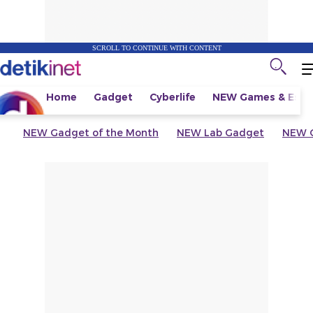
SCROLL TO CONTINUE WITH CONTENT
Home
Gadget
Cyberlife
NEW
Games & Espo
NEW
Gadget of the Month
NEW
Lab Gadget
NEW
G