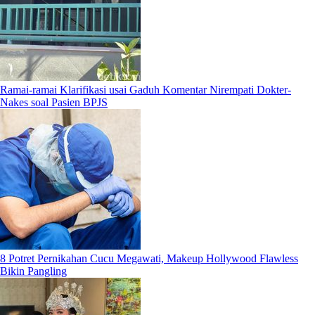
Ramai-ramai Klarifikasi usai Gaduh Komentar Nirempati Dokter-
Nakes soal Pasien BPJS
8 Potret Pernikahan Cucu Megawati, Makeup Hollywood Flawless
Bikin Pangling