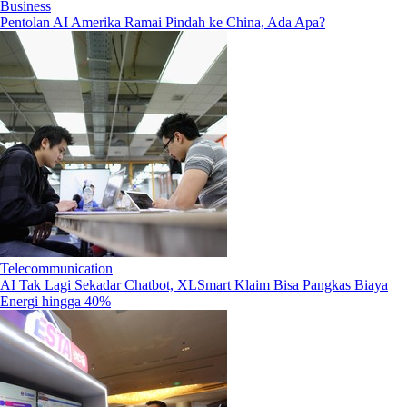
Business
Pentolan AI Amerika Ramai Pindah ke China, Ada Apa?
Telecommunication
AI Tak Lagi Sekadar Chatbot, XLSmart Klaim Bisa Pangkas Biaya
Energi hingga 40%