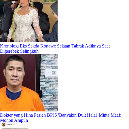
Kronologi Eks Sekda Konawe Selatan Tabrak Adiknya Saat
Digerebek Selingkuh
Dokter yang Hina Pasien BPJS 'Banyakin Duit Halal' Minta Maaf:
Mohon Ampun