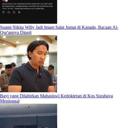
Suami Nikita Willy Jadi Imam Salat Jumat di Kanada, Bacaan Al-
Qur'annya Dipuji
Bayi yang Dilahirkan Mahasiswi Kedokteran di Kos Surabaya
Meninggal