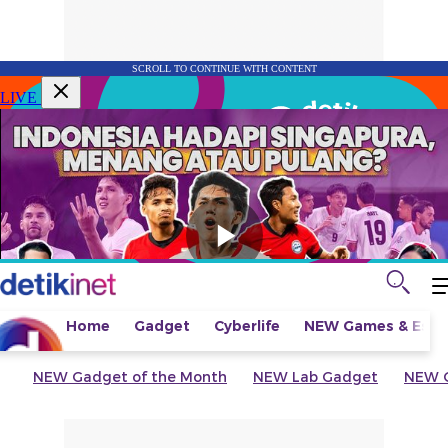
SCROLL TO CONTINUE WITH CONTENT
LIVE
Home
Gadget
Cyberlife
NEW
Games & Espo
NEW
Gadget of the Month
NEW
Lab Gadget
NEW
G