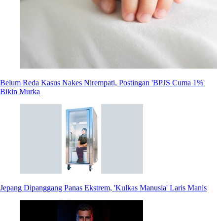
Belum Reda Kasus Nakes Nirempati, Postingan 'BPJS Cuma 1%'
Bikin Murka
Jepang Dipanggang Panas Ekstrem, 'Kulkas Manusia' Laris Manis