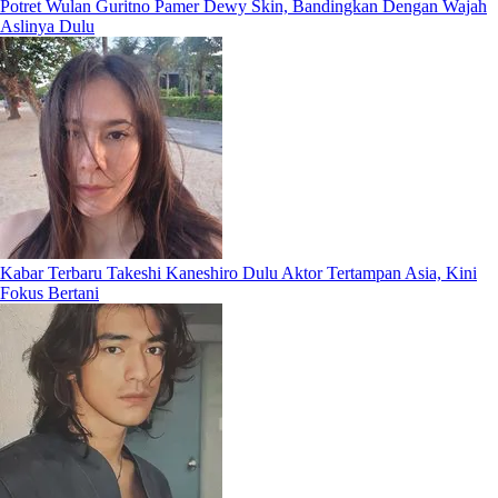
Potret Wulan Guritno Pamer Dewy Skin, Bandingkan Dengan Wajah
Aslinya Dulu
Kabar Terbaru Takeshi Kaneshiro Dulu Aktor Tertampan Asia, Kini
Fokus Bertani