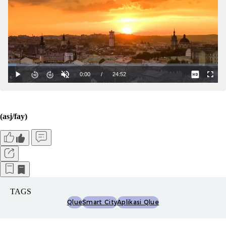
(asj/fay)
TAGS
Qlue
Smart City
Aplikasi Qlue