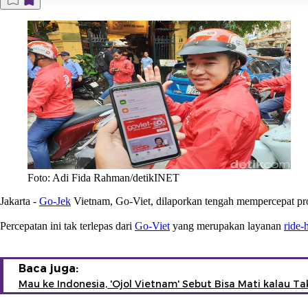
Foto: Adi Fida Rahman/detikINET
Jakarta
-
Go-Jek
Vietnam, Go-Viet, dilaporkan tengah mempercepat pr
Percepatan ini tak terlepas dari
Go-Viet
yang merupakan layanan
ride-
Baca juga:
Mau ke Indonesia, 'Ojol Vietnam' Sebut Bisa Mati kalau Ta