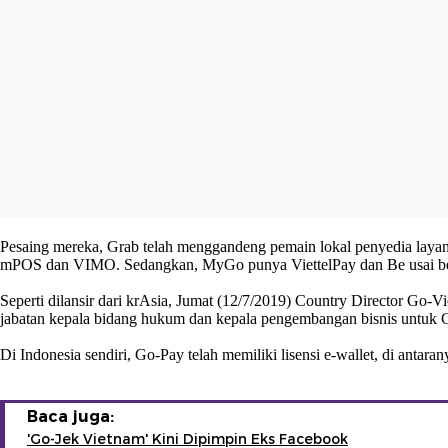
Pesaing mereka, Grab telah menggandeng pemain lokal penyedia laya
mPOS dan VIMO. Sedangkan, MyGo punya ViettelPay dan Be usai b
Seperti dilansir dari krAsia, Jumat (12/7/2019) Country Director Go
jabatan kepala bidang hukum dan kepala pengembangan bisnis untuk 
Di Indonesia sendiri, Go-Pay telah memiliki lisensi e-wallet, di antar
Baca juga:
'Go-Jek Vietnam' Kini Dipimpin Eks Facebook