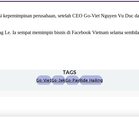
osisi kepemimpinan perusahaan, setelah CEO Go-Viet Nguyen Vu Duc d
rang Le. Ia sempat memimpin bisnis di Facebook Vietnam selama sembil
TAGS
Go-Viet
Go-Jek
Go-Pay
Ride Hailing