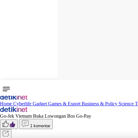
Home
Cyberlife
Gadget
Games & Esport
Business & Policy
Science
T
Go-Jek Vietnam Buka Lowongan Bos Go-Pay
1 komentar