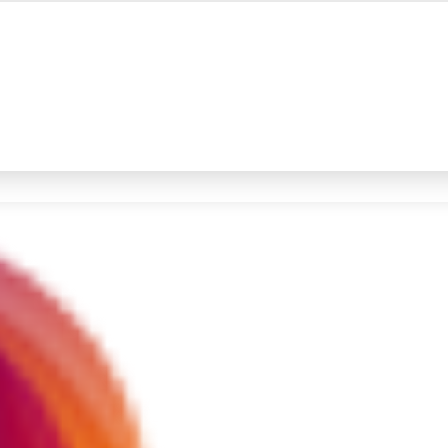
#4
iran
#5
gempa hari ini
Promoted
Terakhir yang dicari
Loading...