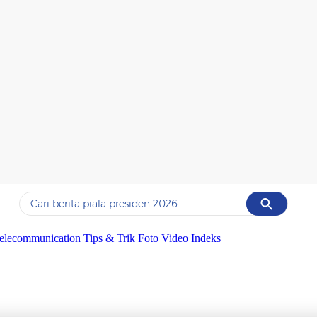
Cancel
Yang sedang ramai dicari
elecommunication
Tips & Trik
Foto
Video
Indeks
#1
data live draw sgp
#2
piala presiden 2026
#3
prabowo