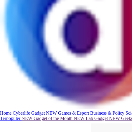
Home
Cyberlife
Gadget
NEW
Games & Esport
Business & Policy
Sc
Terpopuler
NEW
Gadget of the Month
NEW
Lab Gadget
NEW
Geeks