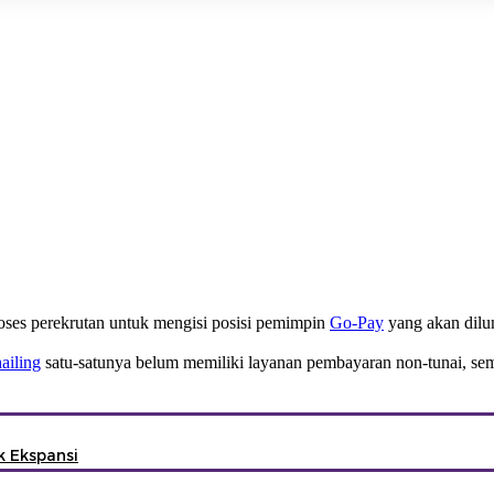
oses perekrutan untuk mengisi posisi pemimpin
Go-Pay
yang akan dilun
hailing
satu-satunya belum memiliki layanan pembayaran non-tunai, sem
k Ekspansi