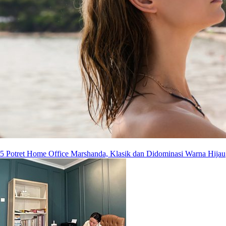
5 Potret Home Office Marshanda, Klasik dan Didominasi Warna Hijau