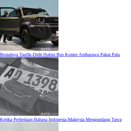
Brutalnya Taufik-Didit Habisi Bos Konter Ambarawa Pakai Palu
Ketika Perbedaan Bahasa Indonesia-Malaysia Mengundang Tawa