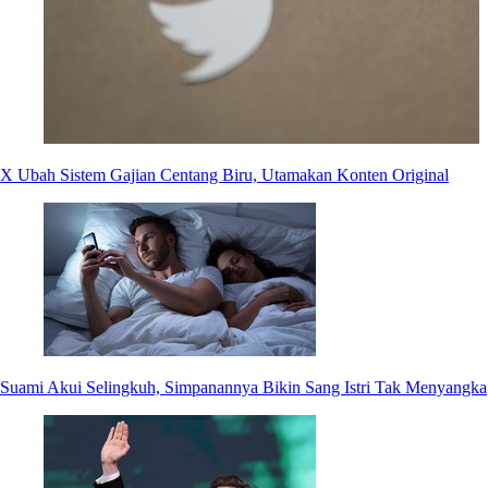
X Ubah Sistem Gajian Centang Biru, Utamakan Konten Original
Suami Akui Selingkuh, Simpanannya Bikin Sang Istri Tak Menyangka