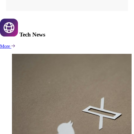
Tech
News
More