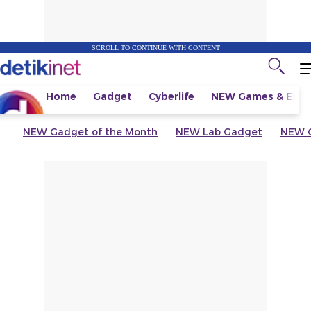
SCROLL TO CONTINUE WITH CONTENT
Home
Gadget
Cyberlife
NEW
Games & Espo
NEW
Gadget of the Month
NEW
Lab Gadget
NEW
G