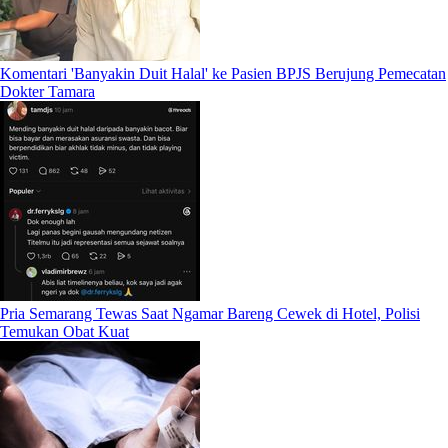
Komentari 'Banyakin Duit Halal' ke Pasien BPJS Berujung Pemecatan
Dokter Tamara
Pria Semarang Tewas Saat Ngamar Bareng Cewek di Hotel, Polisi
Temukan Obat Kuat