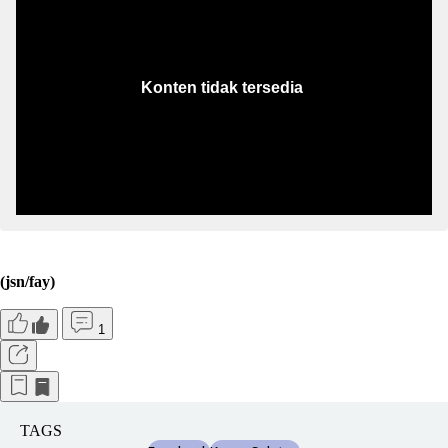
(jsn/fay)
1
TAGS