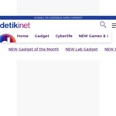
SCROLL TO CONTINUE WITH CONTENT
Home
Gadget
Cyberlife
NEW
Games & Espo
NEW
Gadget of the Month
NEW
Lab Gadget
NEW
G