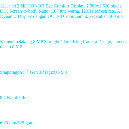
12,1 inci 2.5K HONOR Eye Comfort Display, 2.560x1.600 pixels,
88% Screen-to-body Ratio, 1,07 juta warna, 120Hz refresh rate, AI
Dynamic Display dengan DCI-P3 Color Gamut, kecerahan 500 nits.
Kamera
Kamera belakang 8 MP Starlight Cloud Ring Camera Design, kamera
depan 8 MP.
Processor/OS
Snapdragon® 7 Gen 3/MagicOS 9.0
RAM/Storage
8 GB/256 GB
Tipis/Berat
6,29 mm/525 gram