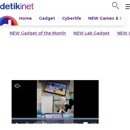
Home
Gadget
Cyberlife
NEW
Games & Espo
NEW
Gadget of the Month
NEW
Lab Gadget
NEW
G