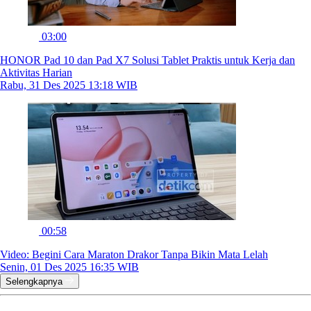
03:00
HONOR Pad 10 dan Pad X7 Solusi Tablet Praktis untuk Kerja dan
Aktivitas Harian
Rabu, 31 Des 2025 13:18 WIB
00:58
Video: Begini Cara Maraton Drakor Tanpa Bikin Mata Lelah
Senin, 01 Des 2025 16:35 WIB
Selengkapnya