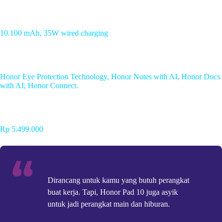
Baterai
10.100 mAh, 35W wired charging
Fitur
Honor Eye Protection Technology, Honor Notes with AI, Honor Docs
with AI, Honor Connect.
Harga saat rilis
Rp 5.499.000
Dirancang untuk kamu yang butuh perangkat
buat kerja. Tapi, Honor Pad 10 juga asyik
untuk jadi perangkat main dan hiburan.