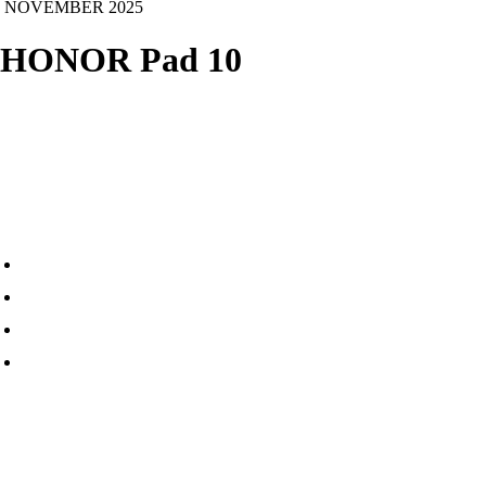
NOVEMBER 2025
HONOR Pad 10
HONOR Pad 10 adalah tablet terbaru dari HONOR untuk
pengguna yang produktif dan butuh fitur AI. Namun,
tablet ini juga asyik untuk main dan kebutuhan hiburan.
Alasan membeli:
Desain elegan, tipis dan ringan
Performa andal dengan chipset Snapdragon 7 Gen 3
Nyaman untuk mata dengan Eye Comfort Display
Fitur AI untuk produktivitas dan kreativitas
Spesifikasi
Display