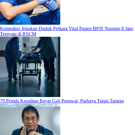
Kemenkes Jelaskan Duduk Perkara Viral Pasien BPJS Nunggu 8 Jam,
Ternyata di RSCM
79 Pemda Kesulitan Bayar Gaji Pegawai, Purbaya Turun Tangan