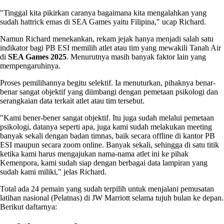
"Tinggal kita pikirkan caranya bagaimana kita mengalahkan yang
sudah hattrick emas di SEA Games yaitu Filipina," ucap Richard.
Namun Richard menekankan, rekam jejak hanya menjadi salah satu
indikator bagi PB ESI memilih atlet atau tim yang mewakili Tanah Air
di
SEA Games 2025
. Menurutnya masih banyak faktor lain yang
mempengaruhinya.
Proses pemilihannya begitu selektif. Ia menuturkan, pihaknya benar-
benar sangat objektif yang diimbangi dengan pemetaan psikologi dan
serangkaian data terkait atlet atau tim tersebut.
"Kami bener-bener sangat objektif. Itu juga sudah melalui pemetaan
psikologi, datanya seperti apa, juga kami sudah melakukan meeting
banyak sekali dengan badan timnas, baik secara offline di kantor PB
ESI maupun secara zoom online. Banyak sekali, sehingga di satu titik
ketika kami harus mengajukan nama-nama atlet ini ke pihak
Kemenpora, kami sudah siap dengan berbagai data lampiran yang
sudah kami miliki," jelas Richard.
Total ada 24 pemain yang sudah terpilih untuk menjalani pemusatan
latihan nasional (Pelatnas) di JW Marriott selama tujuh bulan ke depan.
Berikut daftarnya: