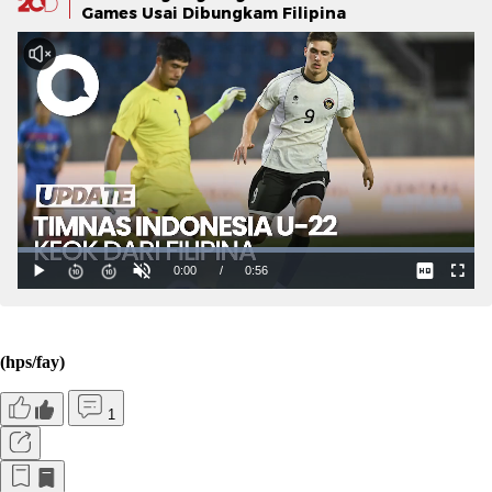
Games Usai Dibungkam Filipina
(hps/fay)
1