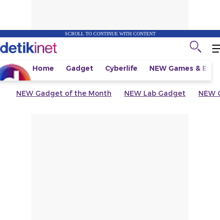
SCROLL TO CONTINUE WITH CONTENT
Home
Gadget
Cyberlife
NEW
Games & Espo
NEW
Gadget of the Month
NEW
Lab Gadget
NEW
G