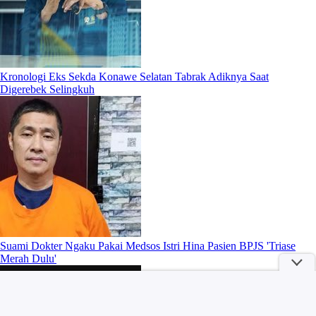
Kronologi Eks Sekda Konawe Selatan Tabrak Adiknya Saat
Digerebek Selingkuh
Suami Dokter Ngaku Pakai Medsos Istri Hina Pasien BPJS 'Triase
Merah Dulu'