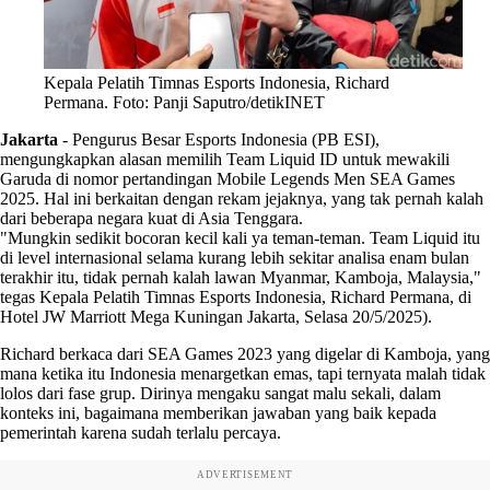
Kepala Pelatih Timnas Esports Indonesia, Richard
Permana. Foto: Panji Saputro/detikINET
Jakarta
-
Pengurus Besar Esports Indonesia (PB ESI),
mengungkapkan alasan memilih Team Liquid ID untuk mewakili
Garuda di nomor pertandingan Mobile Legends Men SEA Games
2025. Hal ini berkaitan dengan rekam jejaknya, yang tak pernah kalah
dari beberapa negara kuat di Asia Tenggara.
"Mungkin sedikit bocoran kecil kali ya teman-teman. Team Liquid itu
di level internasional selama kurang lebih sekitar analisa enam bulan
terakhir itu, tidak pernah kalah lawan Myanmar, Kamboja, Malaysia,"
tegas Kepala Pelatih Timnas Esports Indonesia, Richard Permana, di
Hotel JW Marriott Mega Kuningan Jakarta, Selasa 20/5/2025).
Richard berkaca dari SEA Games 2023 yang digelar di Kamboja, yang
mana ketika itu Indonesia menargetkan emas, tapi ternyata malah tidak
lolos dari fase grup. Dirinya mengaku sangat malu sekali, dalam
konteks ini, bagaimana memberikan jawaban yang baik kepada
pemerintah karena sudah terlalu percaya.
ADVERTISEMENT