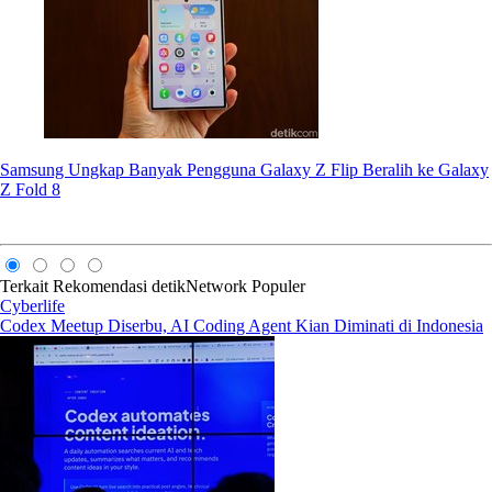
Samsung Ungkap Banyak Pengguna Galaxy Z Flip Beralih ke Galaxy
Z Fold 8
Terkait
Rekomendasi
detikNetwork
Populer
Cyberlife
Codex Meetup Diserbu, AI Coding Agent Kian Diminati di Indonesia