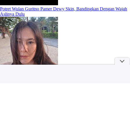
Potret Wulan Guritno Pamer Dewy Skin, Bandingkan Dengan Wajah
Aslinya Dulu
More
100 Kapal Nikel Cs Sudah Resmi Ekspor, Rp2,2 Triliun
Terselamatkan