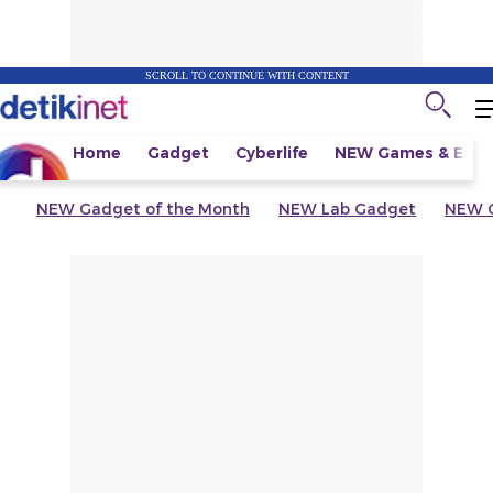
SCROLL TO CONTINUE WITH CONTENT
Home
Gadget
Cyberlife
NEW
Games & Espo
NEW
Gadget of the Month
NEW
Lab Gadget
NEW
G