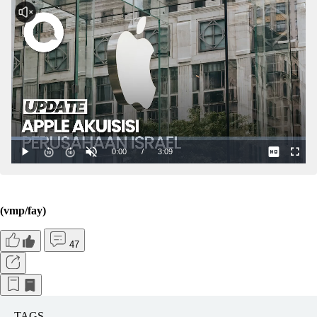
(vmp/fay)
47
TAGS