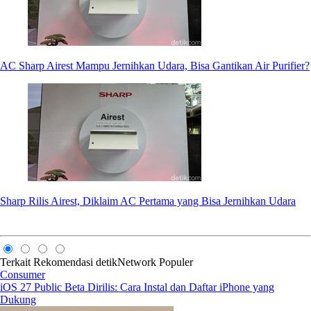
AC Sharp Airest Mampu Jernihkan Udara, Bisa Gantikan Air Purifier?
Sharp Rilis Airest, Diklaim AC Pertama yang Bisa Jernihkan Udara
Terkait
Rekomendasi
detikNetwork
Populer
Consumer
iOS 27 Public Beta Dirilis: Cara Instal dan Daftar iPhone yang
Dukung