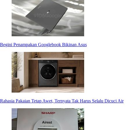
Begini Penampakan Googlebook Bikinan Asus
Rahasia Pakaian Tetap Awet, Ternyata Tak Harus Selalu Dicuci Air