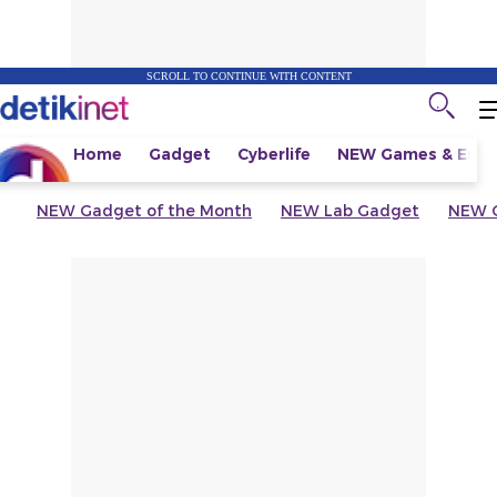
SCROLL TO CONTINUE WITH CONTENT
Home
Gadget
Cyberlife
NEW
Games & Espo
NEW
Gadget of the Month
NEW
Lab Gadget
NEW
G