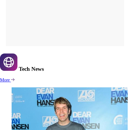
Tech
News
More