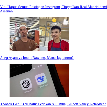
Vini Hapus Semua Postingan Instagram, Tinggalkan Real Madrid demi
Arsenal?
Asep Ayam vs Imam Bawang, Mana Jagoanmu?
3 Sosok Genius di Balik Ledakan AI China, Silicon Valley Ketar-ketir